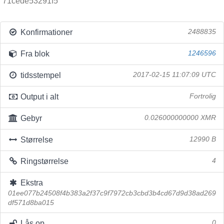
71cede53291f5
Konfirmationer
2488835
Fra blok
1246596
tidsstempel
2017-02-15 11:07:09 UTC
Output i alt
Fortrolig
Gebyr
0.026000000000 XMR
Størrelse
12990 B
Ringstørrelse
4
Ekstra
01ee077b24508f4b383a2f37c9f7972cb3cbd3b4cd67d9d38ad269
df571d8ba015
Lås op
0