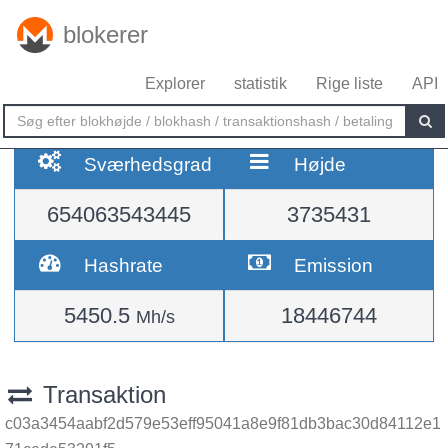
blokerer
Explorer
statistik
Rige liste
API
Sværhedsgrad
Højde
654063543445
3735431
Hashrate
Emission
5450.5
18446744
Mh/s
Transaktion
c03a3454aabf2d579e53eff95041a8e9f81db3bac30d84112e1