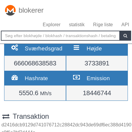
blokerer
Explorer
statistik
Rige liste
API
Sværhedsgrad
Højde
666068638583
3733891
Hashrate
Emission
5550.6
18446744
Mh/s
Transaktion
d2416dcb9129d741076712c28842dc943de69df6ec388d4190