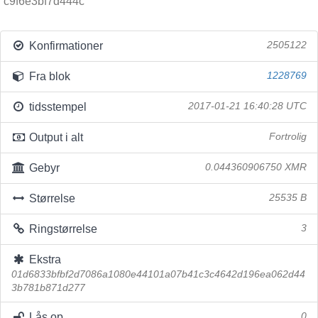
c9f6e3bf7d444c
Konfirmationer
2505122
Fra blok
1228769
tidsstempel
2017-01-21 16:40:28 UTC
Output i alt
Fortrolig
Gebyr
0.044360906750 XMR
Størrelse
25535 B
Ringstørrelse
3
Ekstra
01d6833bfbf2d7086a1080e44101a07b41c3c4642d196ea062d44
3b781b871d277
Lås op
0