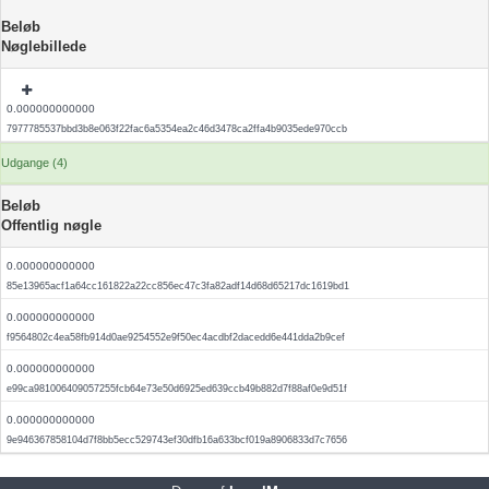
Beløb
Nøglebillede
0.000000000000
7977785537bbd3b8e063f22fac6a5354ea2c46d3478ca2ffa4b9035ede970ccb
Udgange (4)
Beløb
Offentlig nøgle
0.000000000000
85e13965acf1a64cc161822a22cc856ec47c3fa82adf14d68d65217dc1619bd1
0.000000000000
f9564802c4ea58fb914d0ae9254552e9f50ec4acdbf2dacedd6e441dda2b9cef
0.000000000000
e99ca981006409057255fcb64e73e50d6925ed639ccb49b882d7f88af0e9d51f
0.000000000000
9e946367858104d7f8bb5ecc529743ef30dfb16a633bcf019a8906833d7c7656