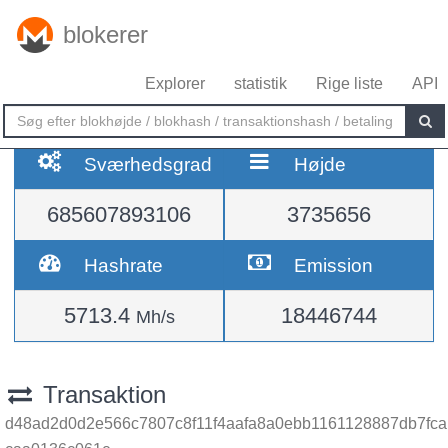
blokerer
Explorer
statistik
Rige liste
API
Sværhedsgrad
Højde
685607893106
3735656
Hashrate
Emission
5713.4
18446744
Mh/s
Transaktion
d48ad2d0d2e566c7807c8f11f4aafa8a0ebb1161128887db7fca