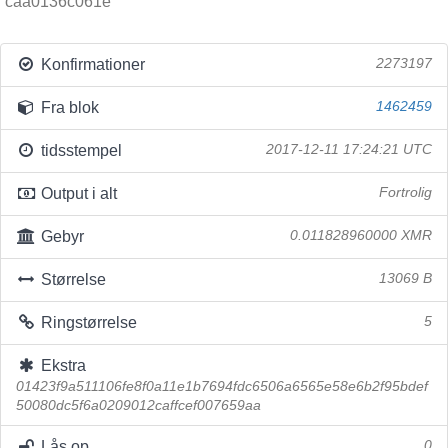
caa0136c061e
Konfirmationer
2273197
Fra blok
1462459
tidsstempel
2017-12-11 17:24:21 UTC
Output i alt
Fortrolig
Gebyr
0.011828960000 XMR
Størrelse
13069 B
Ringstørrelse
5
Ekstra
01423f9a511106fe8f0a11e1b7694fdc6506a6565e58e6b2f95bdef
50080dc5f6a0209012caffcef007659aa
Lås op
0