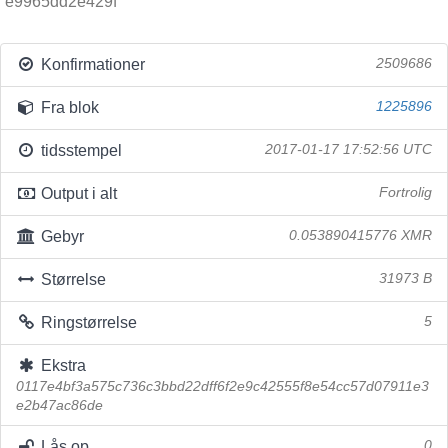
e9965dd2e429f
Konfirmationer
2509686
Fra blok
1225896
tidsstempel
2017-01-17 17:52:56 UTC
Output i alt
Fortrolig
Gebyr
0.053890415776 XMR
Størrelse
31973 B
Ringstørrelse
5
Ekstra
0117e4bf3a575c736c3bbd22dff6f2e9c42555f8e54cc57d07911e3
e2b47ac86de
Lås op
0