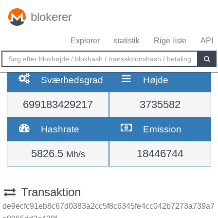
blokerer
Explorer
statistik
Rige liste
API
Sværhedsgrad
Højde
699183429217
3735582
Hashrate
Emission
5826.5
18446744
Mh/s
Transaktion
de9ecfc91eb8c67d0383a2cc5f8c6345fe4cc042b7273a739a7