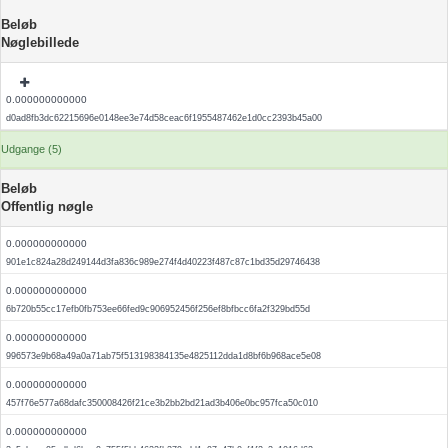
Beløb
Nøglebillede
0.000000000000
d0ad8fb3dc62215696e0148ee3e74d58ceac6f1955487462e1d0cc2393b45a00
Udgange (5)
Beløb
Offentlig nøgle
0.000000000000
901e1c824a28d249144d3fa836c989e274f4d40223f487c87c1bd35d29746438
0.000000000000
6b720b55cc17efb0fb753ee66fed9c906952456f256ef8bfbcc6fa2f329bd55d
0.000000000000
996573e9b68a49a0a71ab75f513198384135e4825112dda1d8bf6b968ace5e08
0.000000000000
457f76e577a68dafc350008426f21ce3b2bb2bd21ad3b406e0bc957fca50c010
0.000000000000