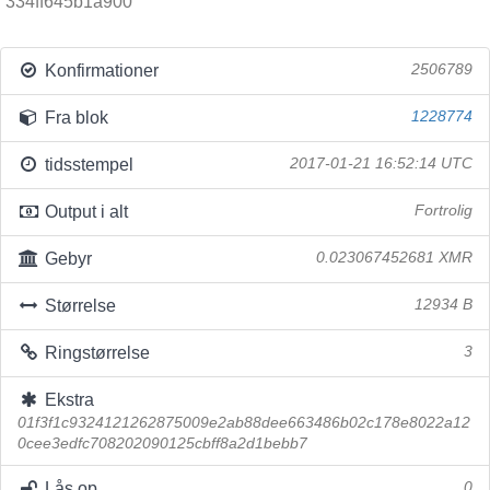
334ff645b1a900
Konfirmationer
2506789
Fra blok
1228774
tidsstempel
2017-01-21 16:52:14 UTC
Output i alt
Fortrolig
Gebyr
0.023067452681 XMR
Størrelse
12934 B
Ringstørrelse
3
Ekstra
01f3f1c9324121262875009e2ab88dee663486b02c178e8022a12
0cee3edfc708202090125cbff8a2d1bebb7
Lås op
0