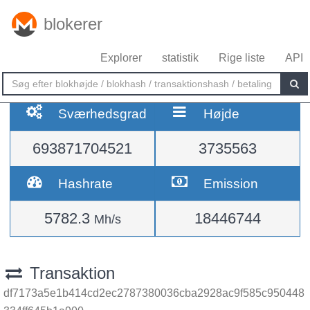
blokerer
Explorer
statistik
Rige liste
API
Sværhedsgrad
Højde
693871704521
3735563
Hashrate
Emission
5782.3
18446744
Mh/s
Transaktion
df7173a5e1b414cd2ec2787380036cba2928ac9f585c950448