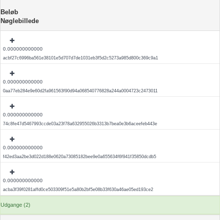
Beløb
Nøglebillede
0.000000000000
acbf27c6996ba561e38101e5d707d7de1031eb3f5d2c5273a985d800c369c9a1
0.000000000000
0aa77eb284e9e60d2fa961563f90d94a068540776828a244a0004723c2473011
0.000000000000
74c8fe47d5467993ccde03a23f78a632955026b3313b7bea0e3b6aceefeb443e
0.000000000000
f42ed3aa2be3d022d188e0620a73085182bee9e0a655634f6f941f35850dcdb5
0.000000000000
acba3f39f0281affd0ce503309f51e5a80b2bf5e08b33f630a46ae05ed193ce2
Udgange (2)