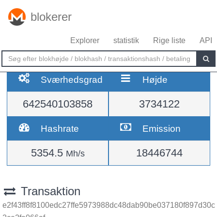
blokerer
Explorer
statistik
Rige liste
API
Sværhedsgrad
Højde
642540103858
3734122
Hashrate
Emission
5354.5
18446744
Mh/s
Transaktion
e2f43ff8f8100edc27ffe5973988dc48dab90be037180f897d30c