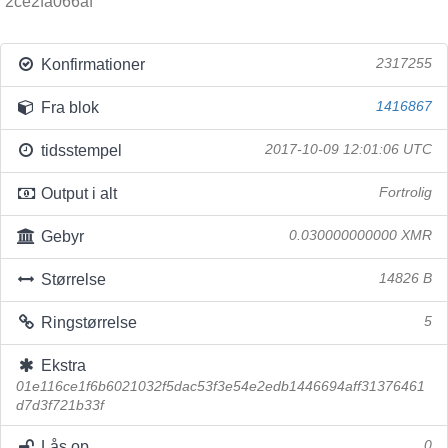
2ce2fa066af
Konfirmationer
2317255
Fra blok
1416867
tidsstempel
2017-10-09 12:01:06 UTC
Output i alt
Fortrolig
Gebyr
0.030000000000 XMR
Størrelse
14826 B
Ringstørrelse
5
Ekstra
01e116ce1f6b6021032f5dac53f3e54e2edb1446694aff31376461
d7d3f721b33f
Lås op
0