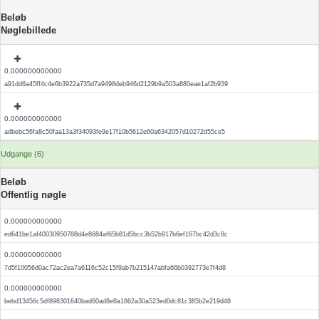
Beløb
Nøglebillede
0.000000000000
a91dd6a45ff4c4e6b3922a735d7a9498deb946d2129b9a503a880eae1af2b939
0.000000000000
adbebc56fa8c50faa13a3f34093fe9e17f10b5612e60a6342057d10272d55ce5
Udgange (6)
Beløb
Offentlig nøgle
0.000000000000
ed641be1af40030950788d4e8684af65b81d5bcc3b52b917b6ef167bc42d3c8c
0.000000000000
7d5f10056d0ac72ac2ea7a6116c52c15f9ab7b215147abfa66b0392773e7f4d8
0.000000000000
bebd13456c5df898301640bad60ad8e8a1862a30a523ed0dc81c385b2e219d48