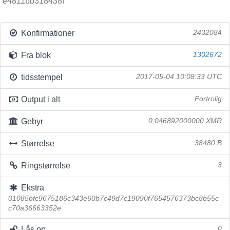
e4811bb318438f
Konfirmationer
2432084
Fra blok
1302672
tidsstempel
2017-05-04 10:08:33 UTC
Output i alt
Fortrolig
Gebyr
0.046892000000 XMR
Størrelse
38480 B
Ringstørrelse
3
Ekstra
01085bfc9675186c343e60b7c49d7c19090f7654576373bc8b55c
c70a36663352e
Lås op
0