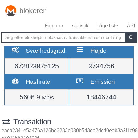
blokerer
Explorer
statistik
Rige liste
API
Sværhedsgrad
Højde
672823975125
3734756
Hashrate
Emission
5606.9
18446744
Mh/s
Transaktion
eaca2341e5a476a126be3233e080b543ea2dc40eab3a2f1c98