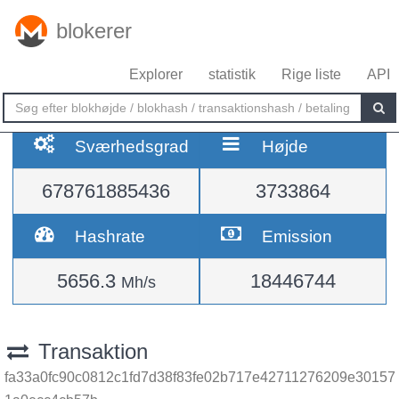
blokerer
Explorer
statistik
Rige liste
API
Sværhedsgrad
Højde
678761885436
3733864
Hashrate
Emission
5656.3
18446744
Mh/s
Transaktion
fa33a0fc90c0812c1fd7d38f83fe02b717e42711276209e30157