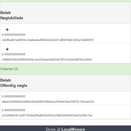
Beløb
Nøglebillede
0.000000000000
cdb3fba8fc5a49524cc0a0deafa469242de312d7cd8067640c3b02a74a946370
0.000000000000
cf868925dffd180f6403063ce4a1818aae4dd31d073f1cf2e42e098761e1d0e6
Udgange (2)
Beløb
Offentlig nøgle
0.000000000000
e6bbe2244f842b19408d18ede83047d6b9a1ed79fe8c94ad79675c73b1da0118
0.000000000000
2c022908cf8c7af4774536a2ffbd831811f931d7682d305b0423eb53a358c7ea
Dyres af
LocalMonero