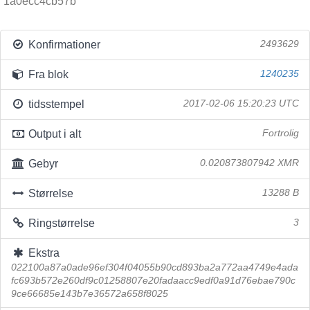
1a0ecc4cb57b
Konfirmationer
2493629
Fra blok
1240235
tidsstempel
2017-02-06 15:20:23 UTC
Output i alt
Fortrolig
Gebyr
0.020873807942 XMR
Størrelse
13288 B
Ringstørrelse
3
Ekstra
022100a87a0ade96ef304f04055b90cd893ba2a772aa4749e4ada
fc693b572e260df9c01258807e20fadaacc9edf0a91d76ebae790c
9ce66685e143b7e36572a658f8025