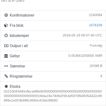
0673c971de3
Konfirmationer
2160084
Fra blok
1576109
tidsstempel
2018-05-19 09:57:40 UTC
Output i alt
Fortrolig
Gebyr
0.003663200000 XMR
Størrelse
20398 B
Ringstørrelse
9
Ekstra
02210043440cffeca68b060000000000000000000000000000000
0000000000000000001f4da19e740fd2f3b3d5970f645054d22c89
899c1e003b988c9660c419dc88682