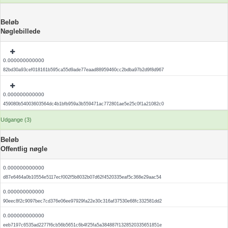
Beløb
Nøglebillede
0.000000000000
82bd30a93cef018161b595ca55d9ade77eaad88959460cc2bdba97b2d9f8d967
0.000000000000
459080b54003603564dc4b1bfb959a3b559471ac772801ae5e25c0f1a21082c0
Udgange (3)
Beløb
Offentlig nøgle
0.000000000000
d87e6464a0b10554e5117ecf002f5b8032b07d62f4520335eaf5c368e29aac54
0.000000000000
90eec8f2c9097bec7cd376e06ee97929fa22e30c316af37530e68fc332581dd2
0.000000000000
eeb7197c6535ad2277f6cb56b5651c6b4f25fa5a384887f1328520335651851e