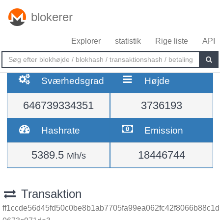
blokerer
Explorer
statistik
Rige liste
API
Sværhedsgrad
Højde
646739334351
3736193
Hashrate
Emission
5389.5
18446744
Mh/s
Transaktion
ff1ccde56d45fd50c0be8b1ab7705fa99ea062fc42f8066b88c1d