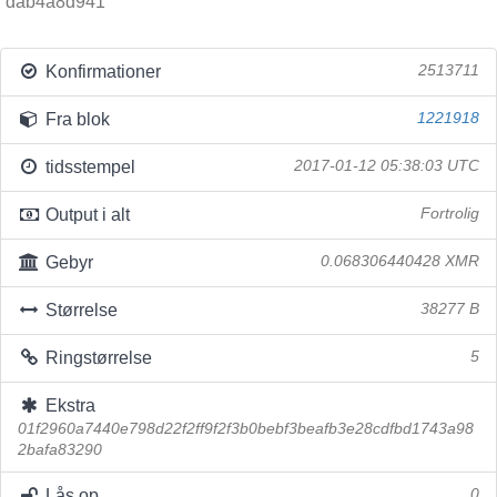
dab4a8d941
Konfirmationer
2513711
Fra blok
1221918
tidsstempel
2017-01-12 05:38:03 UTC
Output i alt
Fortrolig
Gebyr
0.068306440428 XMR
Størrelse
38277 B
Ringstørrelse
5
Ekstra
01f2960a7440e798d22f2ff9f2f3b0bebf3beafb3e28cdfbd1743a98
2bafa83290
Lås op
0