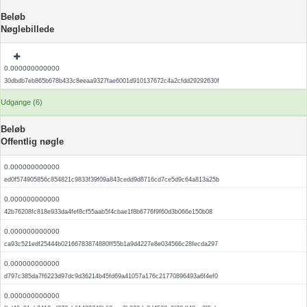
Beløb
Nøglebillede
0.000000000000
30dbdb7eb865b678b433c8eeaa9327fae6001d910137672c4a2cfdd29292630f
Udgange (6)
Beløb
Offentlig nøgle
0.000000000000
ed0f574905856c854821c9833f39f09a843cedd9d8716cd7ce5d9c64a813a25b
0.000000000000
42b76208fc818e933da4fef8cf55aab5f4cbae1f8b6776f9f60d3b066e150b08
0.000000000000
ca93c521edf25444b02166783874880ff55b1a9d4227e8e034566c28fecda297
0.000000000000
d797c385da7f6223d97dc9d36214b45fd69a41057a176c21770896493a6f4ef0
0.000000000000