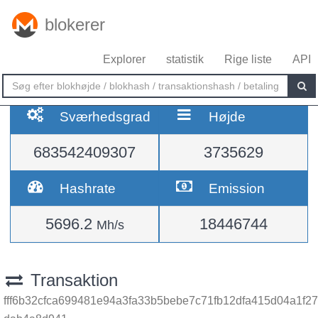
blokerer
Explorer
statistik
Rige liste
API
Sværhedsgrad
Højde
683542409307
3735629
Hashrate
Emission
5696.2
18446744
Mh/s
Transaktion
fff6b32cfca699481e94a3fa33b5bebe7c71fb12dfa415d04a1f27