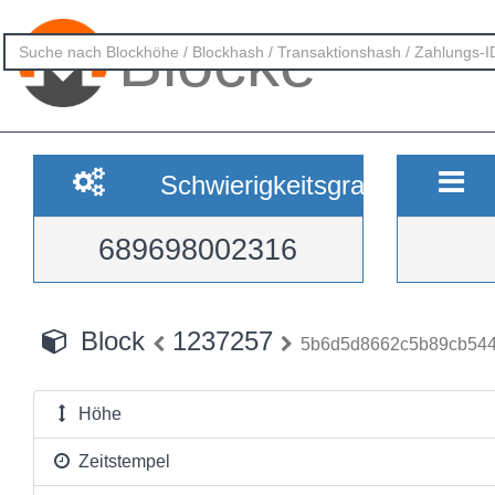
Blöcke
Schwierigkeitsgrad
689698002316
Block
1237257
5b6d5d8662c5b89cb54
Höhe
Zeitstempel