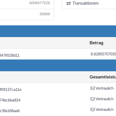
6006677526
Transaktionen
55898
Betrag
8.8285570703
3476528d11
Gesamtleist
Vertraulich
f09137ca11e
Vertraulich
774bcbba824
Vertraulich
c9fa168aa6