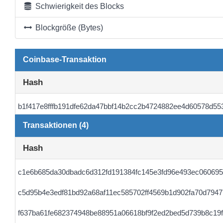
Schwierigkeit des Blocks
Blockgröße (Bytes)
Coinbase-Transaktion
Hash
b1f417e8fffb191dfe62da47bbf14b2cc2b4724882ee4d60578d55
Transaktionen (4)
Hash
c1e6b685da30dbadc6d312fd191384fc145e3fd96e493ec060695
c5d95b4e3edf81bd92a68af11ec585702ff4569b1d902fa70d794
f637ba61fe682374948be88951a06618bf9f2ed2bed5d739b8c19f