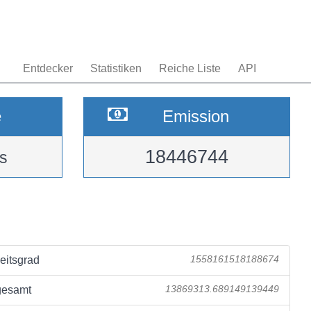
Entdecker
Statistiken
Reiche Liste
API
e
Emission
18446744
s
eitsgrad
1558161518188674
gesamt
13869313.689149139449