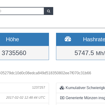
Höhe
Hashrat
3735560
5747.5
Mh/
405279dc10d0c08edca849d518350802ee7f070c31b66
1237257
Kumulativer Schwierigk
2017-02-02 12:48:44 UTC
Generierte Münzen ins