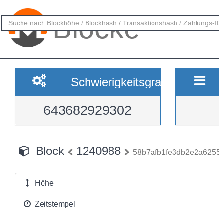
Blöcke
Schwierigkeitsgrad
643682929302
Block
1240988
58b7afb1fe3db2e2a625
Höhe
Zeitstempel