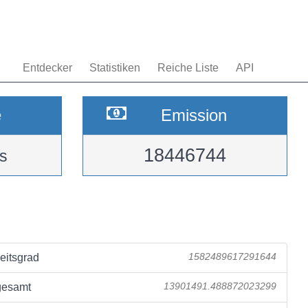
Entdecker
Statistiken
Reiche Liste
API
e
Emission
18446744
s
eitsgrad
1582489617291644
gesamt
13901491.488872023299