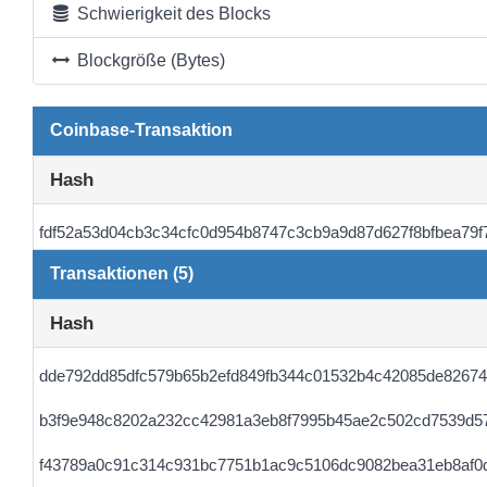
Schwierigkeit des Blocks
Blockgröße (Bytes)
Coinbase-Transaktion
Hash
fdf52a53d04cb3c34cfc0d954b8747c3cb9a9d87d627f8bfbea79f
Transaktionen (5)
Hash
dde792dd85dfc579b65b2efd849fb344c01532b4c42085de82674
b3f9e948c8202a232cc42981a3eb8f7995b45ae2c502cd7539d5
f43789a0c91c314c931bc7751b1ac9c5106dc9082bea31eb8af0