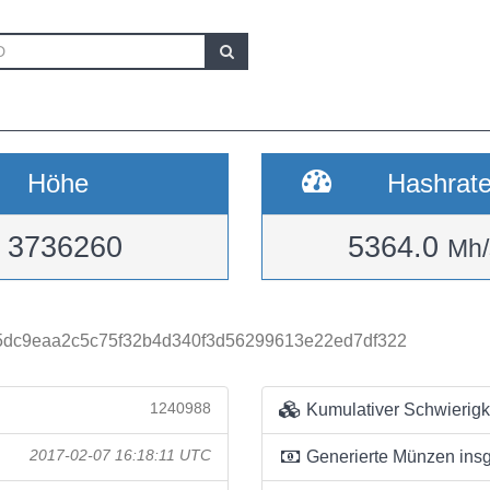
Höhe
Hashrat
3736260
5364.0
Mh/
5dc9eaa2c5c75f32b4d340f3d56299613e22ed7df322
1240988
Kumulativer Schwierigk
2017-02-07 16:18:11 UTC
Generierte Münzen ins