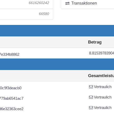
6616260242
Transaktionen
66580
Betrag
8.8153978390
7e334b8862
Gesamtleist
Vertraulich
0c9f3deacb0
Vertraulich
779ab6541ac7
Vertraulich
d6e32363cee2