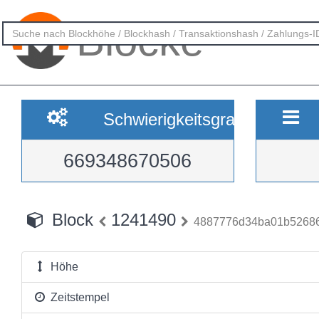
Blöcke
Schwierigkeitsgrad
669348670506
Block
1241490
4887776d34ba01b52686
Höhe
Zeitstempel