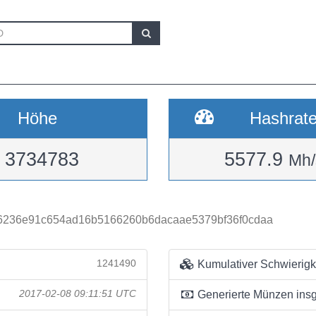
Höhe
Hashrat
3734783
5577.9
Mh/
236e91c654ad16b5166260b6dacaae5379bf36f0cdaa
1241490
Kumulativer Schwierigk
2017-02-08 09:11:51 UTC
Generierte Münzen ins