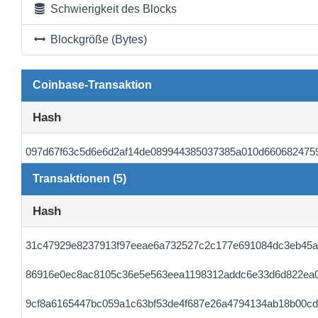
Schwierigkeit des Blocks
Blockgröße (Bytes)
Coinbase-Transaktion
Hash
097d67f63c5d6e6d2af14de089944385037385a010d6606824759
Transaktionen (5)
Hash
31c47929e8237913f97eeae6a732527c2c177e691084dc3eb45
86916e0ec8ac8105c36e5e563eea1198312addc6e33d6d822ea
9cf8a6165447bc059a1c63bf53de4f687e26a4794134ab18b00cd