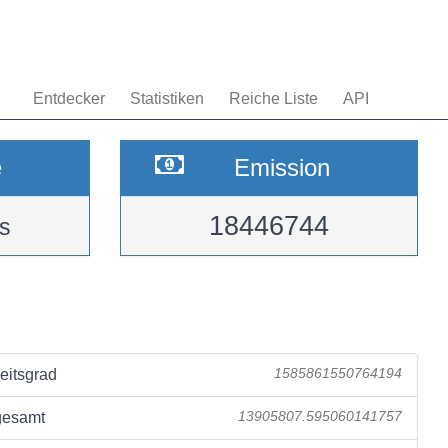
Entdecker
Statistiken
Reiche Liste
API
e
Emission
18446744
s
eitsgrad
1585861550764194
gesamt
13905807.595060141757