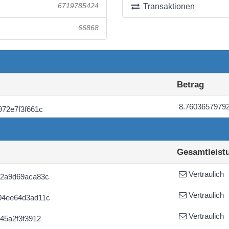
6719785424
Transaktionen
66868
Betrag
8.7603657979
72e7f3f661c
Gesamtleist
Vertraulich
a2a9d69aca83c
Vertraulich
04ee64d3ad11c
Vertraulich
45a2f3f3912