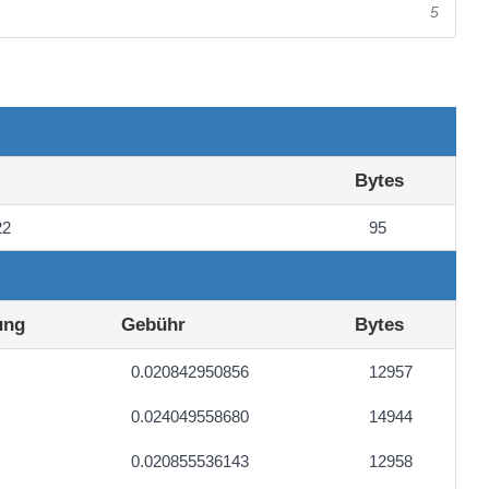
5
Bytes
22
95
ung
Gebühr
Bytes
0.020842950856
12957
0.024049558680
14944
0.020855536143
12958