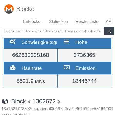
Blöcke
Entdecker
Statistiken
Reiche Liste
API
Schwierigkeitsgrad
Höhe
662633338168
3736365
Hashrate
Emission
5521.9
18446744
Mh/s
Block
1302672
13a15217783e3d4aaaeeaf0e097a2ca6c8646124eff3164f001