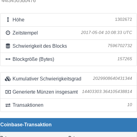
44f34505d0476
Höhe
1302672
Zeitstempel
2017-05-04 10:08:33 UTC
Schwierigkeit des Blocks
7596702732
Blockgröße (Bytes)
157265
Kumulativer Schwierigkeitsgrad
2029908640431344
Generierte Münzen insgesamt
14403303.364105438814
Transaktionen
10
Coinbase-Transaktion