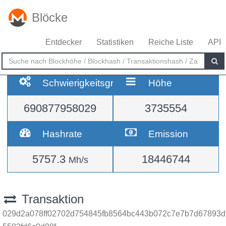
Blöcke
Entdecker
Statistiken
Reiche Liste
API
Schwierigkeitsgrad
Höhe
690877958029
3735554
Hashrate
Emission
5757.3
18446744
Mh/s
Transaktion
029d2a078ff02702d754845fb8564bc443b072c7e7b7d67893d