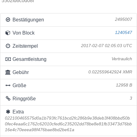
5502fd6c0d08f
Bestätigungen
2495007
Von Block
1240547
Zeitstempel
2017-02-07 02:05:03 UTC
Gesamtleistung
Vertraulich
Gebühr
0.022559642924 XMR
Größe
12958 B
Ringgröße
3
Extra
022100465575d0a1b793fc761bcd2fc286b9e38deb3f408bbd50b
0fec4eaa6c1762c62010cfed6c235202dd78be8e81fb33473d76bb
16e4c70eeea98f476bae8bd2be61a