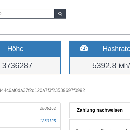
Höhe
Hashrat
3736287
5392.8
Mh/
44c6af0da37f2d120a7f3f23539697f0992
2506162
Zahlung nachweisen
1230125