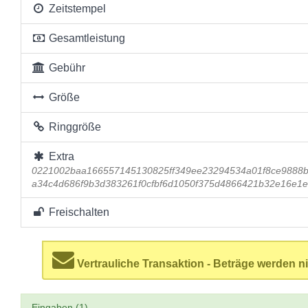
Zeitstempel
Gesamtleistung
Gebühr
Größe
Ringgröße
Extra
0221002baa166557145130825ff349ee23294534a01f8ce9888b
a34c4d686f9b3d383261f0cfbf6d1050f375d4866421b32e16e1
Freischalten
Vertrauliche Transaktion - Beträge werden ni
Eingaben (1)