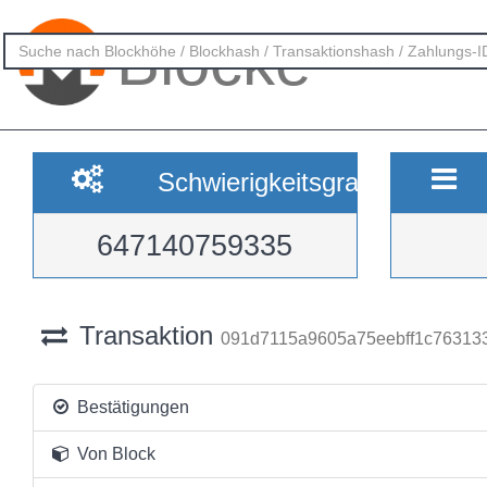
Blöcke
Schwierigkeitsgrad
647140759335
Transaktion
091d7115a9605a75eebff1c763133
Bestätigungen
Von Block