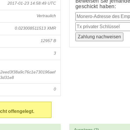
Beweisen Sie jemandem
2017-01-23 14:58:49 UTC
geschickt haben:
Vertraulich
0.023008511513 XMR
12957 B
3
2eed3f38a9c76c1e730196aef
e3d31e8
0
cht offengelegt.
Ausgänge (2)