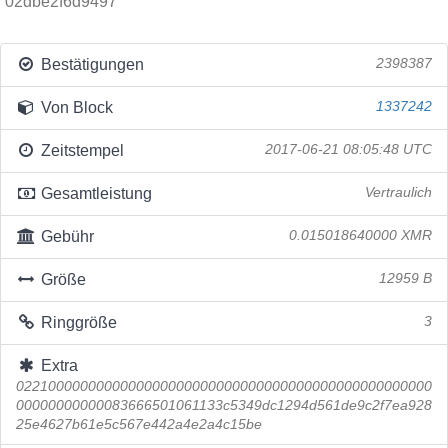
02dbe2f6d9497
Bestätigungen
2398387
Von Block
1337242
Zeitstempel
2017-06-21 08:05:48 UTC
Gesamtleistung
Vertraulich
Gebühr
0.015018640000 XMR
Größe
12959 B
Ringgröße
3
Extra
0221000000000000000000000000000000000000000000000000
00000000000083666501061133c5349dc1294d561de9c2f7ea928
25e4627b61e5c567e442a4e2a4c15be