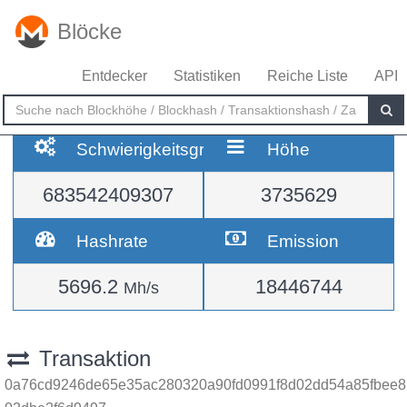
Blöcke
Entdecker
Statistiken
Reiche Liste
API
Schwierigkeitsgrad
Höhe
683542409307
3735629
Hashrate
Emission
5696.2
18446744
Mh/s
Transaktion
0a76cd9246de65e35ac280320a90fd0991f8d02dd54a85fbee8