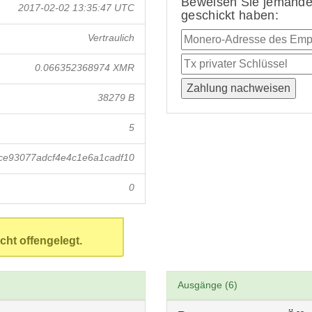
Beweisen Sie jemandem
2017-02-02 13:35:47 UTC
geschickt haben:
Vertraulich
0.066352368974 XMR
38279 B
5
ce93077adcf4e4c1e6a1cadf10
0
cht offengelegt.
Ausgänge (6)