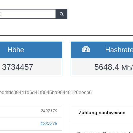
Höhe
Hashrat
3734457
5648.4
Mh/
ed4fdc39441d6d41f8045ba98448126eecb6
2497179
Zahlung nachweisen
1237278