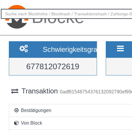
Blöcke
Schwierigkeitsgrad
677812072619
Transaktion
0adf81548754376132092790ef99
Bestätigungen
Von Block