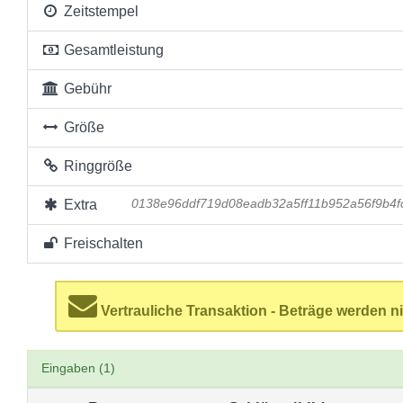
Zeitstempel
Gesamtleistung
Gebühr
Größe
Ringgröße
Extra
0138e96ddf719d08eadb32a5ff11b952a56f9b4f
Freischalten
Vertrauliche Transaktion - Beträge werden ni
Eingaben (1)