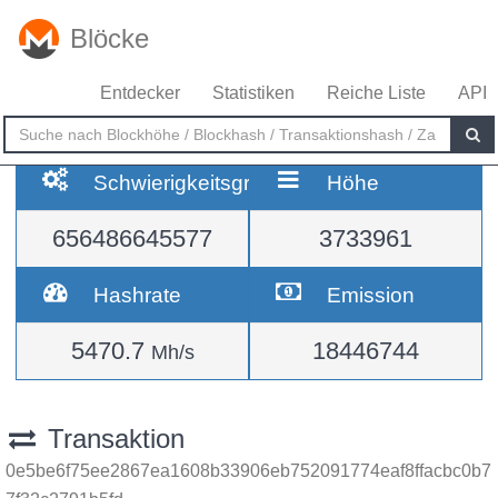
Blöcke
Entdecker
Statistiken
Reiche Liste
API
Schwierigkeitsgrad
Höhe
656486645577
3733961
Hashrate
Emission
5470.7
18446744
Mh/s
Transaktion
0e5be6f75ee2867ea1608b33906eb752091774eaf8ffacbc0b7