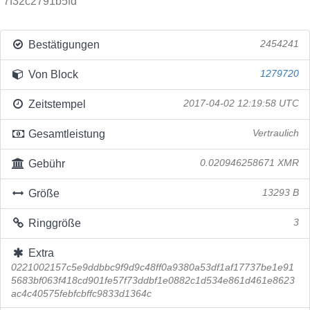
7f32c2791b5fd
Bestätigungen
2454241
Von Block
1279720
Zeitstempel
2017-04-02 12:19:58 UTC
Gesamtleistung
Vertraulich
Gebühr
0.020946258671 XMR
Größe
13293 B
Ringgröße
3
Extra
0221002157c5e9ddbbc9f9d9c48ff0a9380a53df1af17737be1e91
5683bf063f418cd901fe57f73ddbf1e0882c1d534e861d461e8623
ac4c40575febfcbffc9833d1364c