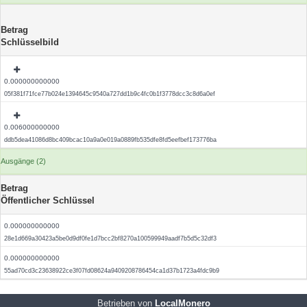
Betrag
Schlüsselbild
0.000000000000
05f381f71fce77b024e1394645c9540a727dd1b9c4fc0b1f3778dcc3c8d6a0ef
0.006000000000
ddb5dea41086d8bc409bcac10a9a0e019a0889fb535dfe8fd5eefbef173776ba
Ausgänge (2)
Betrag
Öffentlicher Schlüssel
0.000000000000
28e1d669a30423a5be0d9df0fe1d7bcc2bf8270a100599949aadf7b5d5c32df3
0.000000000000
55ad70cd3c23638922ce3f07fd08624a9409208786454ca1d37b1723a4fdc9b9
Betrieben von
LocalMonero