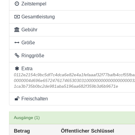
Zeitstempel
Gesamtleistung
Gebühr
Größe
Ringgröße
Extra
0112e2154c9bc5df7c4dca6e82e4a1fefaaaf32f77bafb4ccf55fb
0000004d696e65724761746530303100000000000000000003
1ca3b735b0bc2de981aba5196aa682f359b3d6b9671e
Freischalten
Ausgänge (1)
Betrag
Öffentlicher Schlüssel