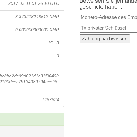
Beweisen Sie jemandem
2017-03-11 01:26:10 UTC
geschickt haben:
8.373218246512 XMR
0.000000000000 XMR
151 B
0
abc8ba2dc09d021d1c31f90400
2100dcec7b134089794bce96
1263624