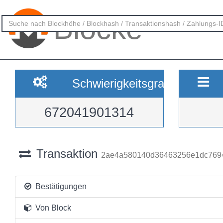
Blöcke
Schwierigkeitsgrad
672041901314
Transaktion
2ae4a580140d36463256e1dc7694
Bestätigungen
Von Block