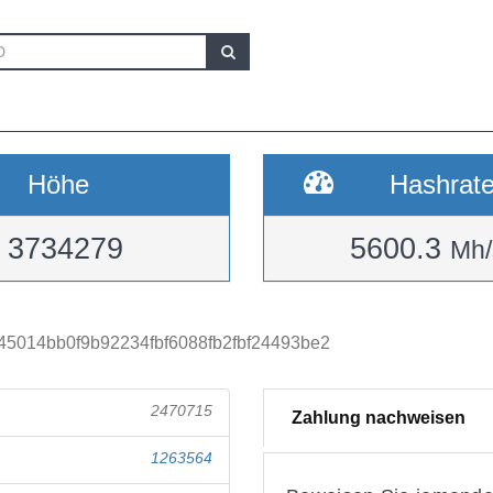
Höhe
Hashrat
3734279
5600.3
Mh/
5014bb0f9b92234fbf6088fb2fbf24493be2
2470715
Zahlung nachweisen
1263564