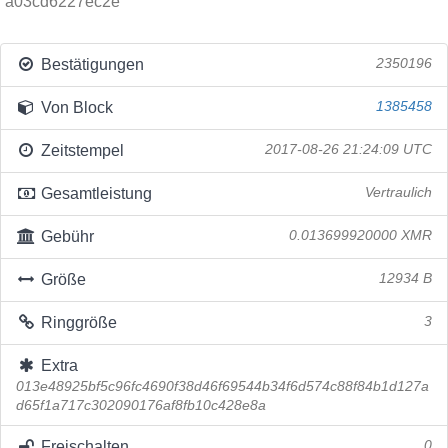
a03cd6227ec2e
Bestätigungen
2350196
Von Block
1385458
Zeitstempel
2017-08-26 21:24:09 UTC
Gesamtleistung
Vertraulich
Gebühr
0.013699920000 XMR
Größe
12934 B
Ringgröße
3
Extra
013e48925bf5c96fc4690f38d46f69544b34f6d574c88f84b1d127a
d65f1a717c302090176af8fb10c428e8a
Freischalten
0