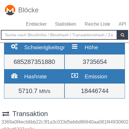
Blöcke
Entdecker
Statistiken
Reiche Liste
API
Schwierigkeitsgrad
Höhe
685287351880
3735654
Hashrate
Emission
5710.7
18446744
Mh/s
Transaktion
3369a0f4ecb6bb22c3f1a3c033d5eb6d86640aa081f44930602