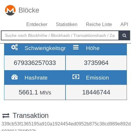
Blöcke
Entdecker
Statistiken
Reiche Liste
API
Schwierigkeitsgrad
Höhe
679336257033
3735964
Hashrate
Emission
5661.1
18446744
Mh/s
Transaktion
339cb53f1365195a910a1924454ed0952b875c38cd989e892d