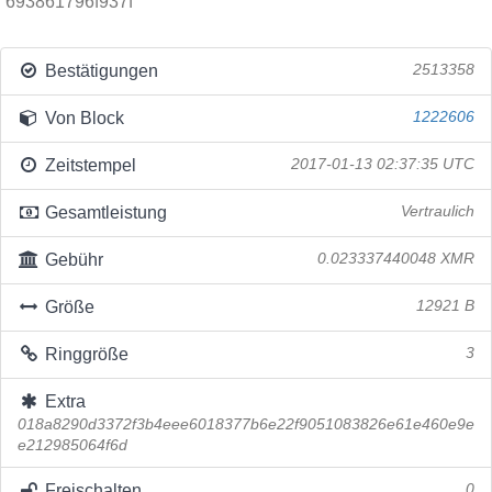
693861796f937f
Bestätigungen
2513358
Von Block
1222606
Zeitstempel
2017-01-13 02:37:35 UTC
Gesamtleistung
Vertraulich
Gebühr
0.023337440048 XMR
Größe
12921 B
Ringgröße
3
Extra
018a8290d3372f3b4eee6018377b6e22f9051083826e61e460e9e
e212985064f6d
Freischalten
0