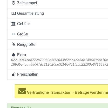
Zeitstempel
Gesamtleistung
Gebühr
Größe
Ringgröße
Extra
02210041cb8772a72930d6f12643b5bae4ba5ae14a649cbb10e
185dbe4eaa95067dc212020be31b5e751fbbb22100e87195972
Freischalten
Vertrauliche Transaktion - Beträge werden ni
Eingaben (1)