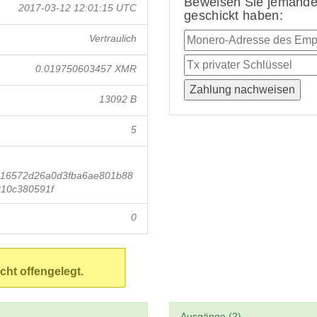
Beweisen Sie jemandem
2017-03-12 12:01:15 UTC
geschickt haben:
Vertraulich
0.019750603457 XMR
13092 B
5
16572d26a0d3fba6ae801b88
10c380591f
0
cht offengelegt.
Ausgänge (2)