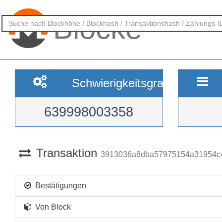
Blöcke
Schwierigkeitsgrad
639998003358
Transaktion
3913036a8dba57975154a31954c4
Bestätigungen
Von Block