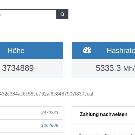
Höhe
Hashrat
3734889
5333.3
Mh/
32c384ac6c58ce762af6e8487907f837ccaf
2470283
Zahlung nachweisen
1264606