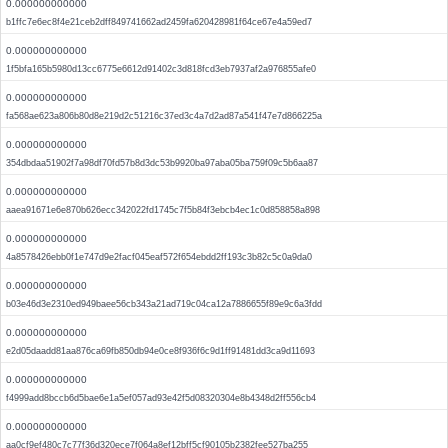
0.000000000000
b1ffc7e6ec8f4e21ceb2dff849741662ad2459fa620428981f64ce67e4a59ed7
0.000000000000
1f5bfa165b5980d13cc6775e6612d91402c3d818fcd3eb7937af2a976855afe0
0.000000000000
fa568ae623a806b80d8e219d2c51216c37ed3c4a7d2ad87a541f47e7d866225a
0.000000000000
354dbdaa51902f7a98df70fd57b8d3dc53b9920ba97aba05ba759f09c5b6aa87
0.000000000000
aaea91671e6e870b626ecc342022fd1745c7f5b84f3ebcb4ec1c0d858858a898
0.000000000000
4a8578426ebb0f1e747d9e2facf045eaf572f654ebdd2ff193c3b82c5c0a9da0
0.000000000000
b03e46d3e2310ed949baee56cb343a21ad719c04ca12a7886655f89e9c6a3fdd
0.000000000000
e2d05daadd81aa876ca69fb850db94e0ce8f936f6c9d1ff91481dd3ca9d11693
0.000000000000
f4999add8bccb6d5bae6e1a5ef057ad93e42f5d08320304e8b4348d2ff556cb4
0.000000000000
aa0cf9ef480c7c77f36d320ece7f064a8ef12bff5cf90105b2382fee527ba255