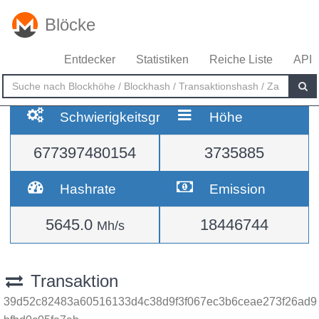
Blöcke
Entdecker
Statistiken
Reiche Liste
API
Schwierigkeitsgrad
Höhe
677397480154
3735885
Hashrate
Emission
5645.0
18446744
Mh/s
Transaktion
39d52c82483a60516133d4c38d9f3f067ec3b6ceae273f26ad9