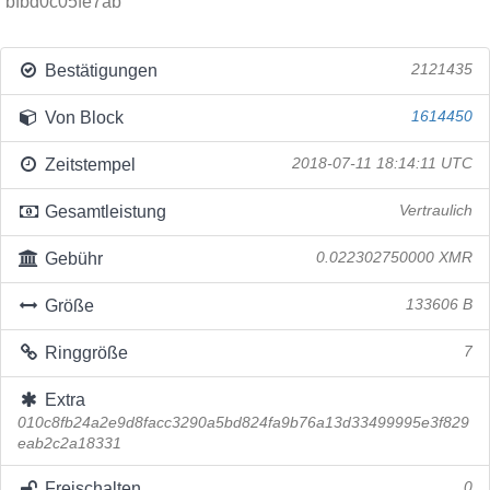
bfbd0c05fe7ab
Bestätigungen
2121435
Von Block
1614450
Zeitstempel
2018-07-11 18:14:11 UTC
Gesamtleistung
Vertraulich
Gebühr
0.022302750000 XMR
Größe
133606 B
Ringgröße
7
Extra
010c8fb24a2e9d8facc3290a5bd824fa9b76a13d33499995e3f829
eab2c2a18331
Freischalten
0