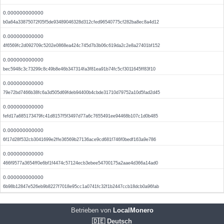
0.000000000000
b0a64a33875072f05f5de93489046328d312cfed96540775cf282ba8ec8a4d12
0.000000000000
4f6569fc2d092709c5202e0868ea424c745d7b3b06c619da2c2e8a27401bf152
0.000000000000
bec5948c3c73299c8c49b8e46b347314fa3f81ea91b74fc5cf3011645ff83f10
0.000000000000
79e72bd7466b38fc6a3d505d69fdeb94400b4cbde31710d79752a10d5fad2d45
0.000000000000
fefd17a685173479fc41d8157f5f3497d77a6c7655491ee94468b107c1d0b485
0.000000000000
6f17d28f532cb3041699e2ffe36569b27136ace9cd681f746f0bedf163a9e786
0.000000000000
466f9577a3654ff0e6bf1f4474c57124ecb3ebee54700175a2aae4d366a14ad0
0.000000000000
6b98b12847e526eb9b8227f7018e95cc1a0741fc32f1b2447ccb18dcb0a96fab
Betrieben von
LocalMonero
🇩🇪 Deutsch