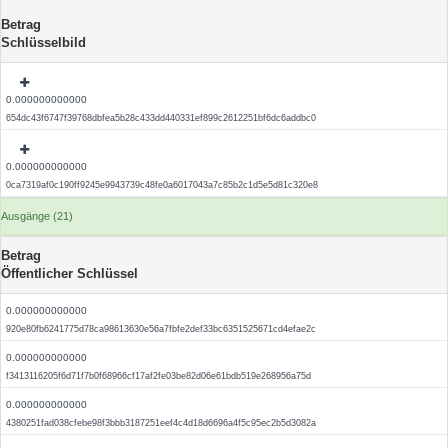
Betrag
Schlüsselbild
0.000000000000
654dc43f6747f39768dbfea5b28c433dd440331ef899c2612251bf6dc6addbc0
0.000000000000
0ca7319af0c190ff9245e9943739c48fe0a6017043a7c85b2c1d5e5d81c320e8
Ausgänge (21)
Betrag
Öffentlicher Schlüssel
0.000000000000
920e80fb6241775d78ca98613630e56a7fbfe2def33bc6351525671cd4efae2c
0.000000000000
f3413116205f6d71f7b0f68966cf17af2fe03be82d06e61bdb519e268956a75d
0.000000000000
4380251fad038cfebe98f3bbb3187251eef4c4d18d6696a4f5c95ec2b5d3082a