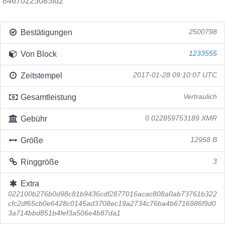
84670225085fd2
Bestätigungen
2500798
Von Block
1233555
Zeitstempel
2017-01-28 09:10:07 UTC
Gesamtleistung
Vertraulich
Gebühr
0.022859753189 XMR
Größe
12958 B
Ringgröße
3
Extra
022100b276b0d98c81b9436cdf2877016acac808a0ab73761b322
cfc2df65cb0e6428c0145ad3708ec19a2734c76ba4b6716986f9d0
3a714bbd851b4fef3a506e4b87da1