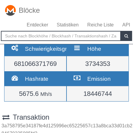
Blöcke
Entdecker
Statistiken
Reiche Liste
API
Schwierigkeitsgrad
Höhe
681066371769
3734353
Hashrate
Emission
5675.6
18446744
Mh/s
Transaktion
3a758795e34187fe4d125996ec65225657c13a8bca33d01cb2