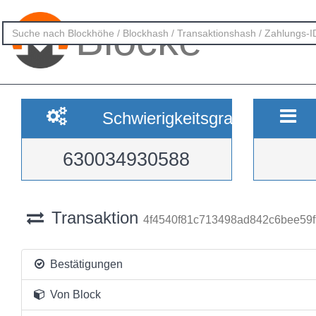
Blöcke
Schwierigkeitsgrad
630034930588
Transaktion
4f4540f81c713498ad842c6bee59
Bestätigungen
Von Block