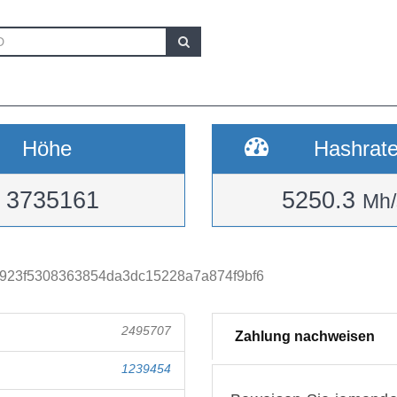
Höhe
Hashrat
3735161
5250.3
Mh/
f923f5308363854da3dc15228a7a874f9bf6
2495707
Zahlung nachweisen
1239454