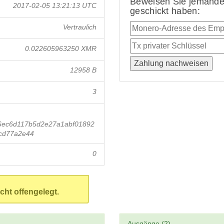
Beweisen Sie jemandem
2017-02-05 13:21:13 UTC
geschickt haben:
Vertraulich
0.022605963250 XMR
12958 B
3
ec6d117b5d2e27a1abf01892
cd77a2e44
0
cht offengelegt.
Ausgänge (2)