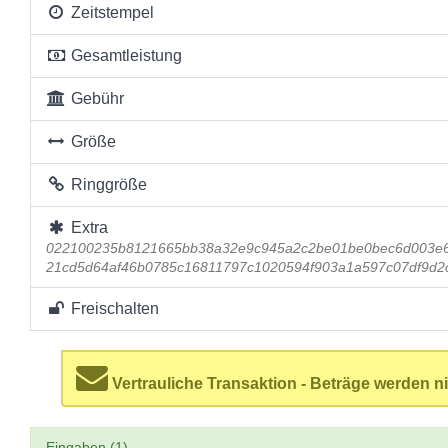
Zeitstempel
Gesamtleistung
Gebühr
Größe
Ringgröße
Extra
022100235b8121665bb38a32e9c945a2c2be01be0bec6d003e6
21cd5d64af46b0785c16811797c1020594f903a1a597c07df9d2
Freischalten
Vertrauliche Transaktion - Beträge werden ni
Eingaben (1)