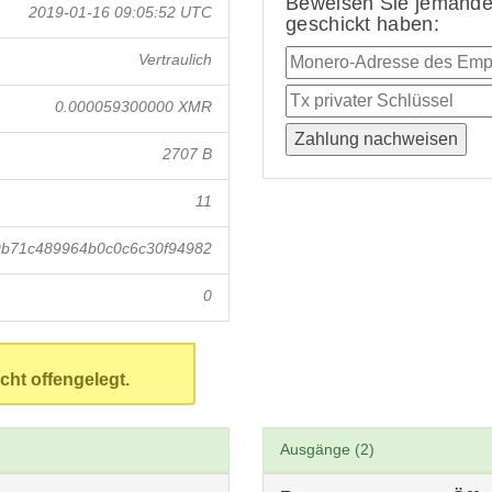
Beweisen Sie jemandem
2019-01-16 09:05:52 UTC
geschickt haben:
Vertraulich
0.000059300000 XMR
2707 B
11
b71c489964b0c0c6c30f94982
0
cht offengelegt.
Ausgänge (2)