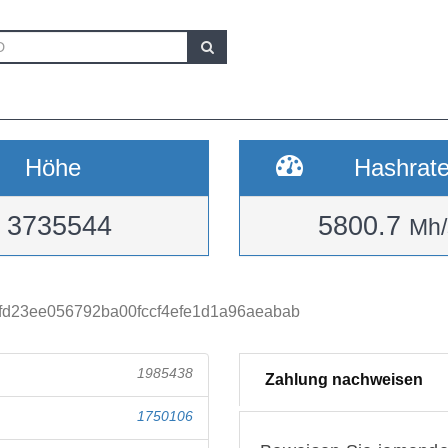
Höhe
Hashrat
3735544
5800.7
Mh/
fd23ee056792ba00fccf4efe1d1a96aeabab
1985438
Zahlung nachweisen
1750106