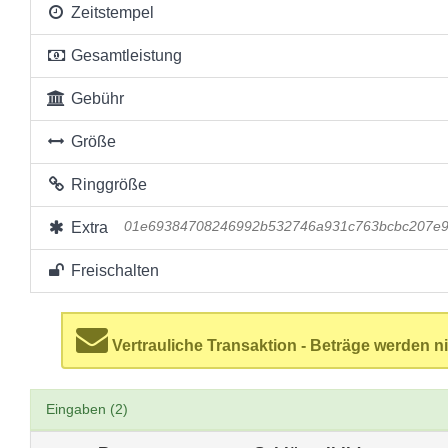
Zeitstempel
Gesamtleistung
Gebühr
Größe
Ringgröße
Extra
01e69384708246992b532746a931c763bcbc207e9
Freischalten
Vertrauliche Transaktion - Beträge werden ni
Eingaben (2)