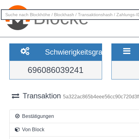
Blöcke
Schwierigkeitsgrad
696086039241
Transaktion
5a322ac865b4eee56cc90c720d3f
Bestätigungen
Von Block