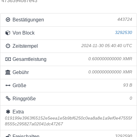
4736394087e43
Bestätigungen
443724
Von Block
3292530
Zeitstempel
2024-11-30 05:40:40 UTC
Gesamtleistung
0.600000000000 XMR
Gebühr
0.000000000000 XMR
Größe
93 B
Ringgröße
0
Extra
019199e3963f65152e5eea1e5b9bf6250c0ea8a8e1a9ef0e47555f
8555c295827a02041dc47267
Freischalten
3292590