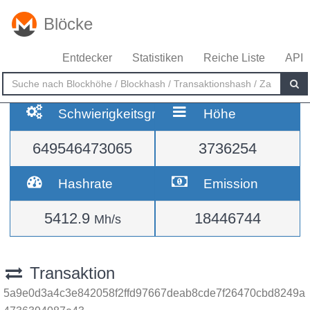
Blöcke
Entdecker
Statistiken
Reiche Liste
API
Schwierigkeitsgrad
Höhe
649546473065
3736254
Hashrate
Emission
5412.9
18446744
Mh/s
Transaktion
5a9e0d3a4c3e842058f2ffd97667deab8cde7f26470cbd8249a