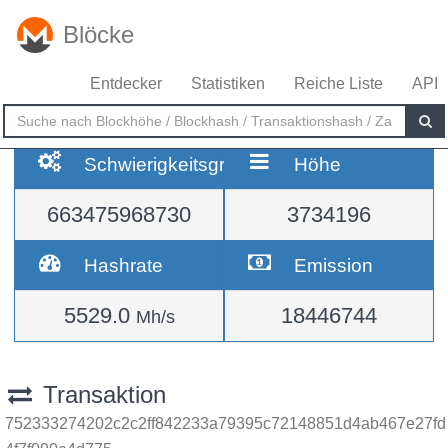
Blöcke
Entdecker
Statistiken
Reiche Liste
API
Schwierigkeitsgrad
Höhe
663475968730
3734196
Hashrate
Emission
5529.0
18446744
Mh/s
Transaktion
752333274202c2c2ff842233a79395c72148851d4ab467e27fd