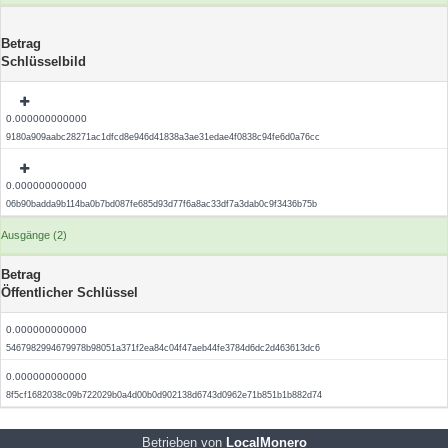
Betrag
Schlüsselbild
0.000000000000
9180a909aabc28271ac1dfcd8e946d41838a3ae31edae4f0838c94fe6d0a76cc
0.000000000000
06b90badda9b114ba0b7bd087fe685d93d77f6a8ac33df7a3dab0c9f3436b75b
Ausgänge (2)
Betrag
Öffentlicher Schlüssel
0.000000000000
5467982994679978b98051a371f2ea84c04f47aeb44fe3784d6dc2d463613dc6
0.000000000000
8f5cf1682038c09b722029b0a4d00b0d902138d6743d0962e71b851b1b882d74
Betrieben von
LocalMonero