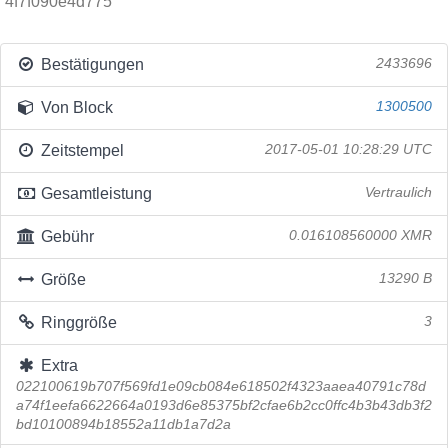
4f7f090e4d775
Bestätigungen
2433696
Von Block
1300500
Zeitstempel
2017-05-01 10:28:29 UTC
Gesamtleistung
Vertraulich
Gebühr
0.016108560000 XMR
Größe
13290 B
Ringgröße
3
Extra
022100619b707f569fd1e09cb084e618502f4323aaea40791c78d
a74f1eefa6622664a0193d6e85375bf2cfae6b2cc0ffc4b3b43db3f2
bd10100894b18552a11db1a7d2a