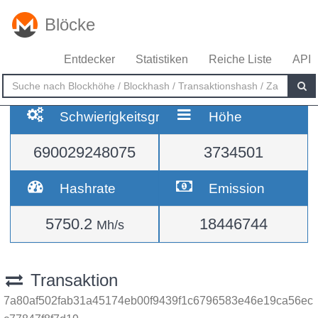
Blöcke
Entdecker
Statistiken
Reiche Liste
API
Schwierigkeitsgrad
Höhe
690029248075
3734501
Hashrate
Emission
5750.2
18446744
Mh/s
Transaktion
7a80af502fab31a45174eb00f9439f1c6796583e46e19ca56ec