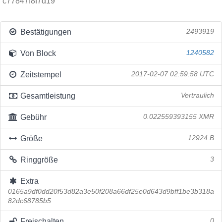
c77847f8f7d19
Bestätigungen
2493919
Von Block
1240582
Zeitstempel
2017-02-07 02:59:58 UTC
Gesamtleistung
Vertraulich
Gebühr
0.022559393155 XMR
Größe
12924 B
Ringgröße
3
Extra
0165a9df0dd20f53d82a3e50f208a66df25e0d643d9bff1be3b318a
82dc68785b5
Freischalten
0