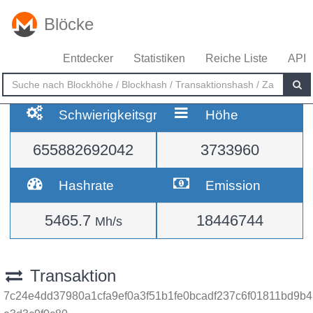
Blöcke
Entdecker
Statistiken
Reiche Liste
API
Schwierigkeitsgrad
Höhe
655882692042
3733960
Hashrate
Emission
5465.7
18446744
Mh/s
Transaktion
7c24e4dd37980a1cfa9ef0a3f51b1fe0bcadf237c6f01811bd9b4