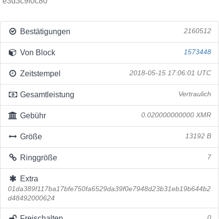
e3d3c9f0c80
Bestätigungen
2160512
Von Block
1573448
Zeitstempel
2018-05-15 17:06:01 UTC
Gesamtleistung
Vertraulich
Gebühr
0.020000000000 XMR
Größe
13192 B
Ringgröße
7
Extra
01da389f117ba17bfe750fa6529da39f0e7948d23b31eb19b644b2
d48492000624
Freischalten
0