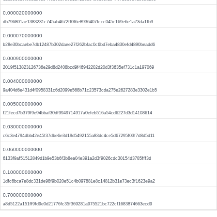
0.000020000000
db796801ae1383231c745ab4672ff0f6e8936407fccc045c169e6e1a73da1fb9
0.000070000000
b28e30bcaebe7db12487b302daee27f262bfac0c6bd7eba4830efd4890beadd6
0.000900000000
2019f513823126736e29d8d2408bcd9f46942202d20d3f3635ef731c1a197069
0.004000000000
9a404d6e431d4f0958331c6d2099e568b71c23573cda275e2627283e3302e1b5
0.005000000000
f21fecd7b379f9e94bbaf30df9949714917a0efeb516a54cd6227d3d14108614
0.030000000000
c6c3e4794dbb42e45f37dbe6e3d19d5492155a83dc4ce5d67295f03f7d8d5d11
0.060000000000
6133f9af51512849d1b9e53b6f3b8ea04e391a2d3f9026cdc30154d3785fff3d
0.100000000000
1dfc6bca7e8dc331de98f9b020e51c4b097881e8c14812b31e73ec3f1623e9a2
0.700000000000
a8d5122a151ff9fd9e0d21776fc35f369281a975521bc722cf1683874663ecd9