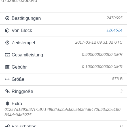
d7b29d7636b04d
Bestätigungen
2470695
Von Block
1264524
Zeitstempel
2017-03-12 09:31:32 UTC
Gesamtleistung
0.900000000000 XMR
Gebühr
0.100000000000 XMR
Größe
873 B
Ringgröße
3
Extra
01257d1893ff87f7a9714983fda3afcb0c5b084d5472b93a2bc190
804dc94d3275
Freischalten
0