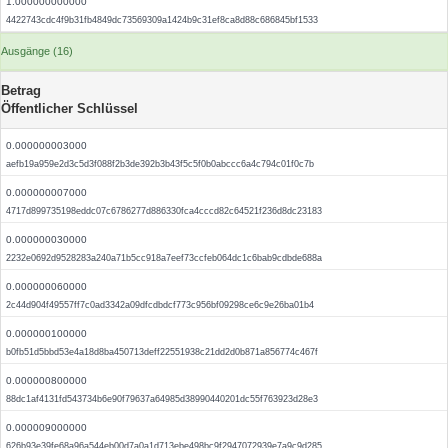
1.000000000000
4422743cdc4f9b31fb4849dc73569309a1424b9c31ef8ca8d88c686845bf1533
Ausgänge (16)
Betrag
Öffentlicher Schlüssel
0.000000003000
aefb19a959e2d3c5d3f088f2b3de392b3b43f5c5f0b0abccc6a4c794c01f0c7b
0.000000007000
4717d899735198eddc07c6786277d886330fca4cccd82c64521f236d8dc23183
0.000000030000
2232e0692d9528283a240a71b5cc918a7eef73ccfeb064dc1c6bab9cdbde688a
0.000000060000
2c44d904f49557ff7c0ad3342a09dfcdbdcf773c956bf09298ce6c9e26ba01b4
0.000000100000
b0fb51d5bbd53e4a18d8ba450713deff22551938c21dd2d0b871a856774c467f
0.000000800000
88dc1af4131fd543734b6e90f79637a64985d38990440201dc55f763923d28e3
0.000009000000
626b93e39fe68a96a544eb00d7a0a1d713ebe498bc9f2947072939e7a9c9d285