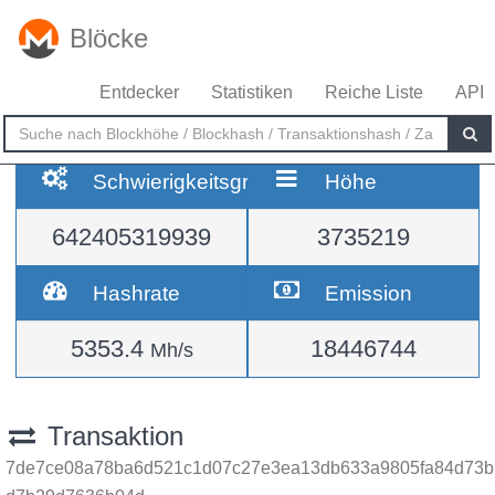
Blöcke
Entdecker
Statistiken
Reiche Liste
API
Schwierigkeitsgrad
Höhe
642405319939
3735219
Hashrate
Emission
5353.4
18446744
Mh/s
Transaktion
7de7ce08a78ba6d521c1d07c27e3ea13db633a9805fa84d73b