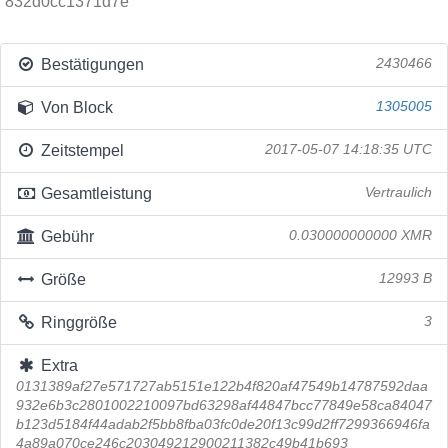
832d0cc1371d7e
Bestätigungen
2430466
Von Block
1305005
Zeitstempel
2017-05-07 14:18:35 UTC
Gesamtleistung
Vertraulich
Gebühr
0.030000000000 XMR
Größe
12993 B
Ringgröße
3
Extra
0131389af27e571727ab5151e122b4f820af47549b14787592daa
932e6b3c2801002210097bd63298af44847bcc77849e58ca84047
b123d5184f44adab2f5bb8fba03fc0de20f13c99d2ff7299366946fa
4a89a070ce246c203049212900211382c49b41b693