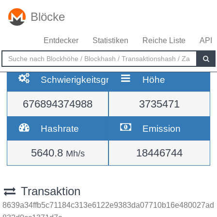
Blöcke
Entdecker
Statistiken
Reiche Liste
API
Schwierigkeitsgrad
Höhe
676894374988
3735471
Hashrate
Emission
5640.8
18446744
Mh/s
Transaktion
8639a34ffb5c71184c313e6122e9383da07710b16e480027ad