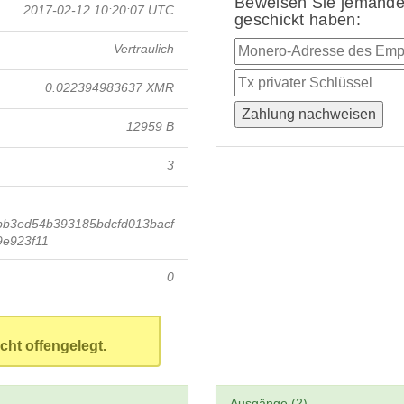
Beweisen Sie jemandem
2017-02-12 10:20:07 UTC
geschickt haben:
Vertraulich
0.022394983637 XMR
12959 B
3
b3ed54b393185bdcfd013bacf
e923f11
0
cht offengelegt.
Ausgänge (2)