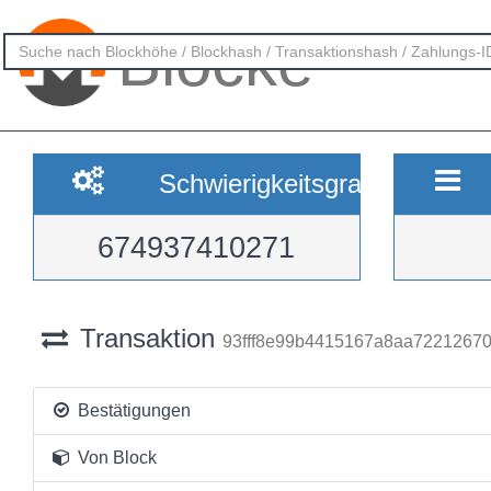
Blöcke
Schwierigkeitsgrad
674937410271
Transaktion
93fff8e99b4415167a8aa72212670
Bestätigungen
Von Block