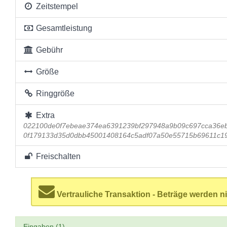
Zeitstempel
Gesamtleistung
Gebühr
Größe
Ringgröße
Extra
022100de0f7ebeae374ea6391239bf297948a9b09c697cca36eb
0f179133d35d0dbb45001408164c5adf07a50e55715b69611c19
Freischalten
Vertrauliche Transaktion - Beträge werden ni
Eingaben (1)