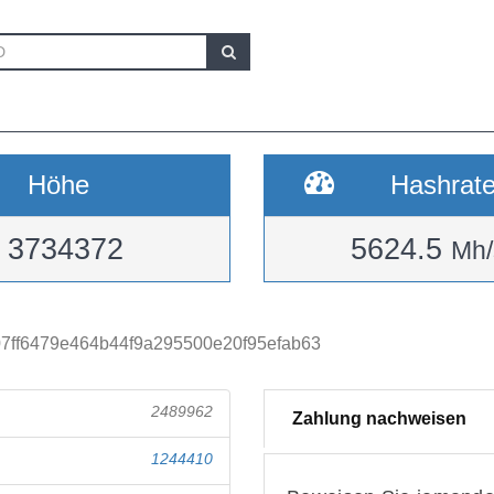
Höhe
Hashrat
3734372
5624.5
Mh/
7ff6479e464b44f9a295500e20f95efab63
2489962
Zahlung nachweisen
1244410