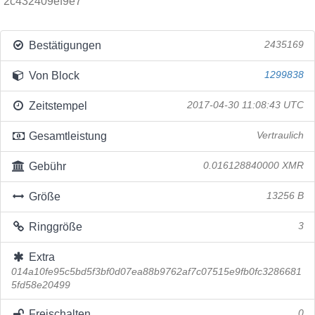
2c432409ef9e7
Bestätigungen
2435169
Von Block
1299838
Zeitstempel
2017-04-30 11:08:43 UTC
Gesamtleistung
Vertraulich
Gebühr
0.016128840000 XMR
Größe
13256 B
Ringgröße
3
Extra
014a10fe95c5bd5f3bf0d07ea88b9762af7c07515e9fb0fc3286681
5fd58e20499
Freischalten
0