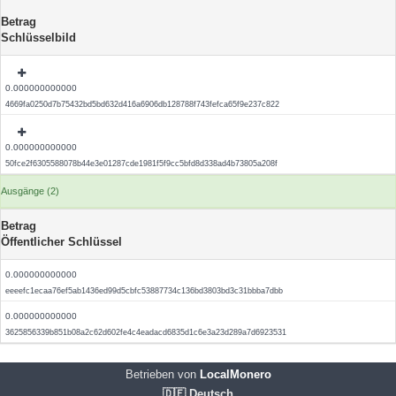
Betrag
Schlüsselbild
0.000000000000
4669fa0250d7b75432bd5bd632d416a6906db128788f743fefca65f9e237c822
0.000000000000
50fce2f6305588078b44e3e01287cde1981f5f9cc5bfd8d338ad4b73805a208f
Ausgänge (2)
Betrag
Öffentlicher Schlüssel
0.000000000000
eeeefc1ecaa76ef5ab1436ed99d5cbfc53887734c136bd3803bd3c31bbba7dbb
0.000000000000
3625856339b851b08a2c62d602fe4c4eadacd6835d1c6e3a23d289a7d6923531
Betrieben von
LocalMonero
🇩🇪 Deutsch