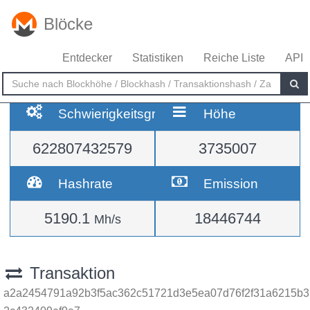
Blöcke
Entdecker
Statistiken
Reiche Liste
API
Schwierigkeitsgrad
Höhe
622807432579
3735007
Hashrate
Emission
5190.1
18446744
Mh/s
Transaktion
a2a2454791a92b3f5ac362c51721d3e5ea07d76f2f31a6215b3