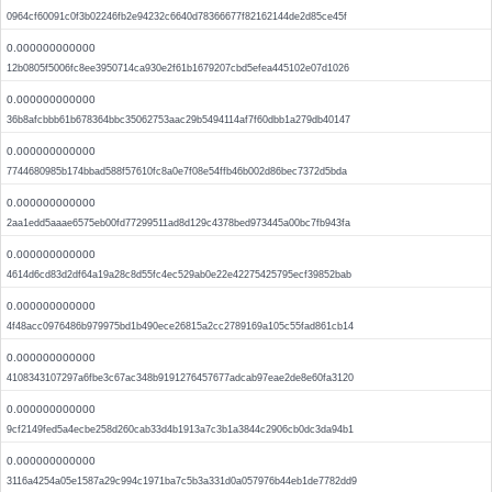
0964cf60091c0f3b02246fb2e94232c6640d78366677f82162144de2d85ce45f
0.000000000000
12b0805f5006fc8ee3950714ca930e2f61b1679207cbd5efea445102e07d1026
0.000000000000
36b8afcbbb61b678364bbc35062753aac29b5494114af7f60dbb1a279db40147
0.000000000000
7744680985b174bbad588f57610fc8a0e7f08e54ffb46b002d86bec7372d5bda
0.000000000000
2aa1edd5aaae6575eb00fd77299511ad8d129c4378bed973445a00bc7fb943fa
0.000000000000
4614d6cd83d2df64a19a28c8d55fc4ec529ab0e22e42275425795ecf39852bab
0.000000000000
4f48acc0976486b979975bd1b490ece26815a2cc2789169a105c55fad861cb14
0.000000000000
4108343107297a6fbe3c67ac348b9191276457677adcab97eae2de8e60fa3120
0.000000000000
9cf2149fed5a4ecbe258d260cab33d4b1913a7c3b1a3844c2906cb0dc3da94b1
0.000000000000
3116a4254a05e1587a29c994c1971ba7c5b3a331d0a057976b44eb1de7782dd9