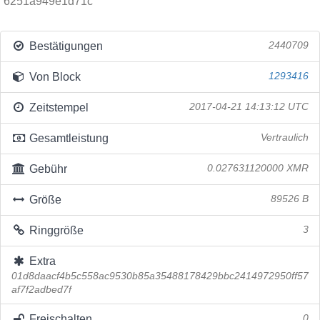
6251a949e1d71c
Bestätigungen
2440709
Von Block
1293416
Zeitstempel
2017-04-21 14:13:12 UTC
Gesamtleistung
Vertraulich
Gebühr
0.027631120000 XMR
Größe
89526 B
Ringgröße
3
Extra
01d8daacf4b5c558ac9530b85a35488178429bbc2414972950ff57
af7f2adbed7f
Freischalten
0