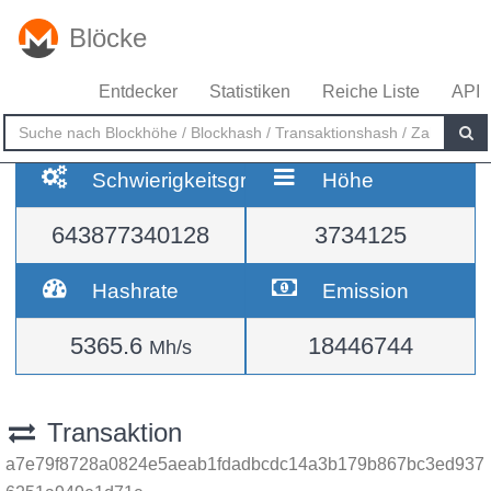
Blöcke
Entdecker
Statistiken
Reiche Liste
API
Schwierigkeitsgrad
Höhe
643877340128
3734125
Hashrate
Emission
5365.6
18446744
Mh/s
Transaktion
a7e79f8728a0824e5aeab1fdadbcdc14a3b179b867bc3ed937