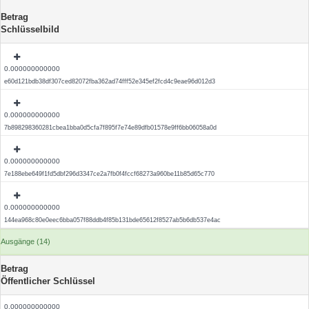
Betrag
Schlüsselbild
0.000000000000
e60d121bdb38df307ced82072fba362ad74fff52e345ef2fcd4c9eae96d012d3
0.000000000000
7b898298360281cbea1bba0d5cfa7f895f7e74e89dfb01578e9ff6bb06058a0d
0.000000000000
7e188ebe649f1fd5dbf296d3347ce2a7fb0f4fccf68273a960be11b85d65c770
0.000000000000
144ea968c80e0eec6bba057f88ddb4f85b131bde65612f8527ab5b6db537e4ac
Ausgänge (14)
Betrag
Öffentlicher Schlüssel
0.000000000000