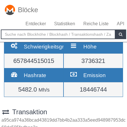
Blöcke
Entdecker
Statistiken
Reiche Liste
API
Schwierigkeitsgrad
Höhe
657844515015
3736321
Hashrate
Emission
5482.0
18446744
Mh/s
Transaktion
a95ca974a36bcad43819dd7bb4b2aa333a5eed948987953dc