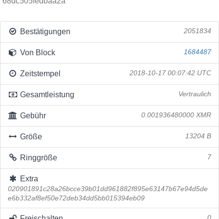
68dc505fedbaa2a
Bestätigungen
2051834
Von Block
1684487
Zeitstempel
2018-10-17 00:07:42 UTC
Gesamtleistung
Vertraulich
Gebühr
0.001936480000 XMR
Größe
13204 B
Ringgröße
7
Extra
020901891c28a26bcce39b01dd961882f895e63147b67e94d5de
e6b332af8ef50e72deb34dd5bb015394eb09
Freischalten
0