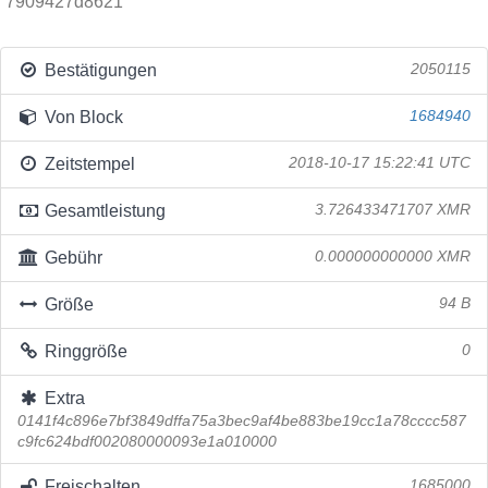
7909427d8621
Bestätigungen
2050115
Von Block
1684940
Zeitstempel
2018-10-17 15:22:41 UTC
Gesamtleistung
3.726433471707 XMR
Gebühr
0.000000000000 XMR
Größe
94 B
Ringgröße
0
Extra
0141f4c896e7bf3849dffa75a3bec9af4be883be19cc1a78cccc587
c9fc624bdf002080000093e1a010000
Freischalten
1685000