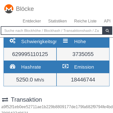
Blöcke
Entdecker
Statistiken
Reiche Liste
API
Schwierigkeitsgrad
Höhe
629995110125
3735055
Hashrate
Emission
5250.0
18446744
Mh/s
Transaktion
a9f52f1eb0ee52711ae1b229b8809177de179fa682f9794fe4bd