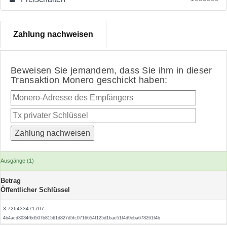
Zahlung nachweisen
Beweisen Sie jemandem, dass Sie ihm in dieser
Transaktion Monero geschickt haben:
Ausgänge (1)
Betrag
Öffentlicher Schlüssel
3.726433471707
4b4acd3034f6d507b81561d827d5fc0716654f125d1bae51f4d9eba678261f4b