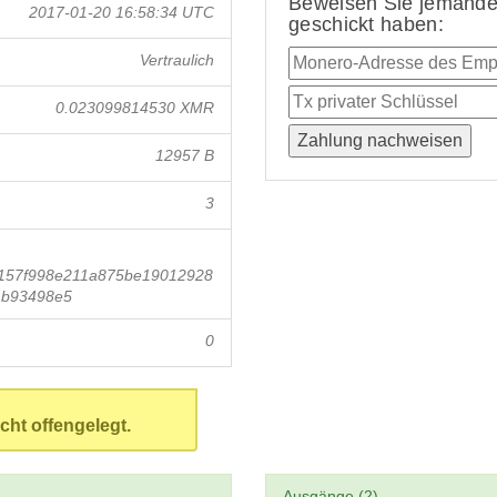
Beweisen Sie jemandem
2017-01-20 16:58:34 UTC
geschickt haben:
Vertraulich
0.023099814530 XMR
12957 B
3
157f998e211a875be19012928
1b93498e5
0
cht offengelegt.
Ausgänge (2)