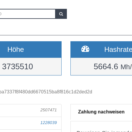
Höhe
Hashrat
3735510
5664.6
Mh/
a7337f8f480dd6670515ba8f816c1d2ded2d
2507471
Zahlung nachweisen
1228039