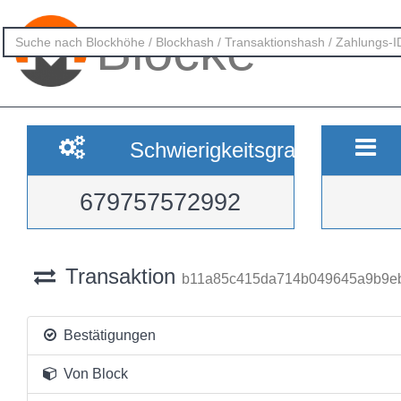
Blöcke
Schwierigkeitsgrad
679757572992
Transaktion
b11a85c415da714b049645a9b9eb
Bestätigungen
Von Block