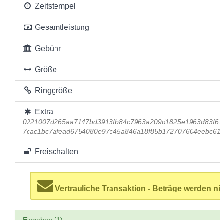
Zeitstempel
Gesamtleistung
Gebühr
Größe
Ringgröße
Extra
0221007d265aa7147bd3913fb84c7963a209d1825e1963d83f6
7cac1bc7afead6754080e97c45a846a18f85b172707604eebc6
Freischalten
Vertrauliche Transaktion - Beträge werden ni
Eingaben (1)