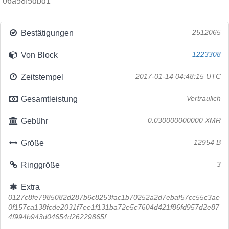
06a58f5dbd1
Bestätigungen
2512065
Von Block
1223308
Zeitstempel
2017-01-14 04:48:15 UTC
Gesamtleistung
Vertraulich
Gebühr
0.030000000000 XMR
Größe
12954 B
Ringgröße
3
Extra
0127c8fe7985082d287b6c8253fac1b70252a2d7ebaf57cc55c3ae
0f157ca138fcde2031f7ee1f131ba72e5c7604d421f86fd957d2e87
4f994b943d04654d26229865f