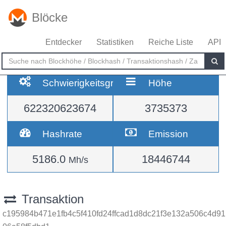
Blöcke
Entdecker
Statistiken
Reiche Liste
API
Schwierigkeitsgrad
Höhe
622320623674
3735373
Hashrate
Emission
5186.0
18446744
Mh/s
Transaktion
c195984b471e1fb4c5f410fd24ffcad1d8dc21f3e132a506c4d91