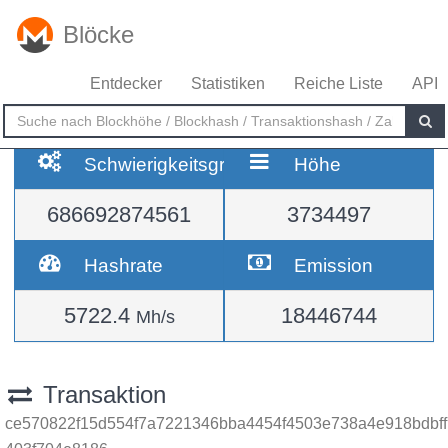
Blöcke
Entdecker
Statistiken
Reiche Liste
API
Schwierigkeitsgrad
Höhe
686692874561
3734497
Hashrate
Emission
5722.4
18446744
Mh/s
Transaktion
ce570822f15d554f7a7221346bba4454f4503e738a4e918bdbff