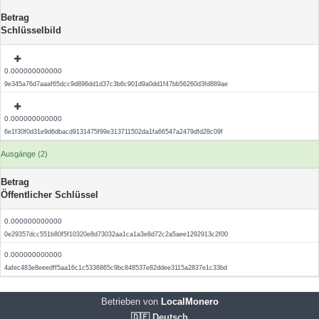
Betrag
Schlüsselbild
0.000000000000
9e345a76d7aaaf65dcc9d896dd1d37c3b6c901d9a0dd1f47bb56260d3fd889ae
0.000000000000
6e1f30f0d31e9d6dbacd9131475f99e313711502da1fa66547a2479dfd28c09f
Ausgänge (2)
Betrag
Öffentlicher Schlüssel
0.000000000000
0e29357dcc551b80f5f10320e8d73032aa1ca1a3e8d72c2a5aee1292913c2f00
0.000000000000
4afec483e8eeedff5aa16c1c5336865c9bc848537e82ddee3115a2837e1c33bd
Betrieben von
LocalMonero
🇩🇪 Deutsch