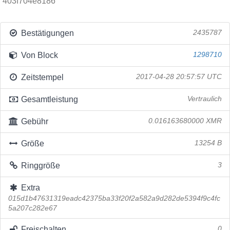
403f704e8186
Bestätigungen
2435787
Von Block
1298710
Zeitstempel
2017-04-28 20:57:57 UTC
Gesamtleistung
Vertraulich
Gebühr
0.016163680000 XMR
Größe
13254 B
Ringgröße
3
Extra
015d1b47631319eadc42375ba33f20f2a582a9d282de5394f9c4fc
5a207c282e67
Freischalten
0