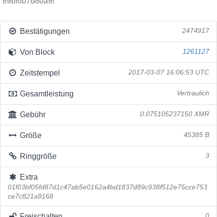
89bf6b7d80a9f
Bestätigungen
2474917
Von Block
1261127
Zeitstempel
2017-03-07 16:06:53 UTC
Gesamtleistung
Vertraulich
Gebühr
0.075105237150 XMR
Größe
45385 B
Ringgröße
3
Extra
01f03bf05fd87d1c47ab5e0162a4bd1837d89c938f512e75cce753
ce7c821a9168
Freischalten
0