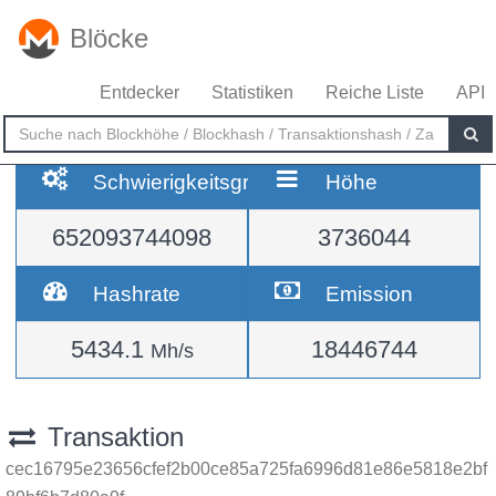
Blöcke
Entdecker
Statistiken
Reiche Liste
API
Schwierigkeitsgrad
Höhe
652093744098
3736044
Hashrate
Emission
5434.1
18446744
Mh/s
Transaktion
cec16795e23656cfef2b00ce85a725fa6996d81e86e5818e2bf