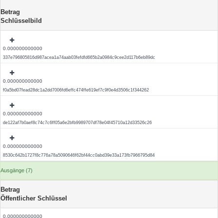
Betrag
Schlüsselbild
0.000000000000
337e796805816d987acea1a74aab03fefdfd665b2a0984c9cee2d117b6eb89dc
0.000000000000
f0a5bd07fead28dc1a2dd7006fd6effc474ffe619ef7c9f0e4d3506c1f344262
0.000000000000
de122af7b0aef8c74c7c6ff05a6e2bfb9989707df78e04f45710a12d33526c26
0.000000000000
8530c642b1727f8c776a78a5090646f62bf44cc0abd39e33a173fb7966795d84
Ausgänge (7)
Betrag
Öffentlicher Schlüssel
0.000000000000