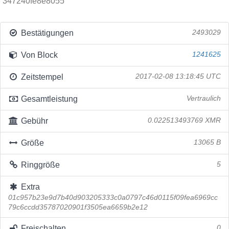
347240fe8e8055
Bestätigungen
2493029
Von Block
1241625
Zeitstempel
2017-02-08 13:18:45 UTC
Gesamtleistung
Vertraulich
Gebühr
0.022513493769 XMR
Größe
13065 B
Ringgröße
5
Extra
01c957b23e9d7b40d903205333c0a0797c46d0115f09fea6969cc
79c6ccdd35787020901f3505ea6659b2e12
Freischalten
0