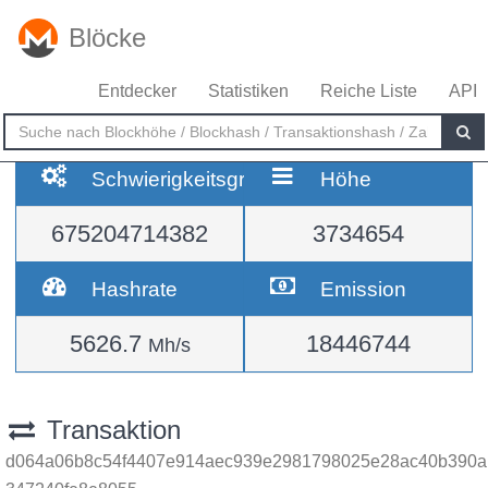
Blöcke
Entdecker
Statistiken
Reiche Liste
API
Schwierigkeitsgrad
Höhe
675204714382
3734654
Hashrate
Emission
5626.7
18446744
Mh/s
Transaktion
d064a06b8c54f4407e914aec939e2981798025e28ac40b390a