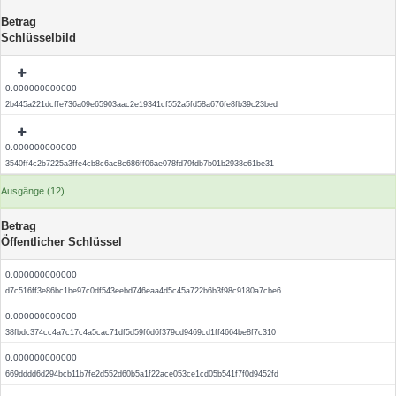
Betrag
Schlüsselbild
0.000000000000
2b445a221dcffe736a09e65903aac2e19341cf552a5fd58a676fe8fb39c23bed
0.000000000000
3540ff4c2b7225a3ffe4cb8c6ac8c686ff06ae078fd79fdb7b01b2938c61be31
Ausgänge (12)
Betrag
Öffentlicher Schlüssel
0.000000000000
d7c516ff3e86bc1be97c0df543eebd746eaa4d5c45a722b6b3f98c9180a7cbe6
0.000000000000
38fbdc374cc4a7c17c4a5cac71df5d59f6d6f379cd9469cd1ff4664be8f7c310
0.000000000000
669dddd6d294bcb11b7fe2d552d60b5a1f22ace053ce1cd05b541f7f0d9452fd