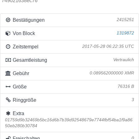
749021638ec76
Bestätigungen
2415251
Von Block
1319872
Zeitstempel
2017-05-28 06:22:35 UTC
Gesamtleistung
Vertraulich
Gebühr
0.089562000000 XMR
Größe
76316 B
Ringgröße
3
Extra
01759d9b32469b5bc16d6b7b39d92548679e7744fbf54ba1f9a86
50eb280b30784
Freischalten
0