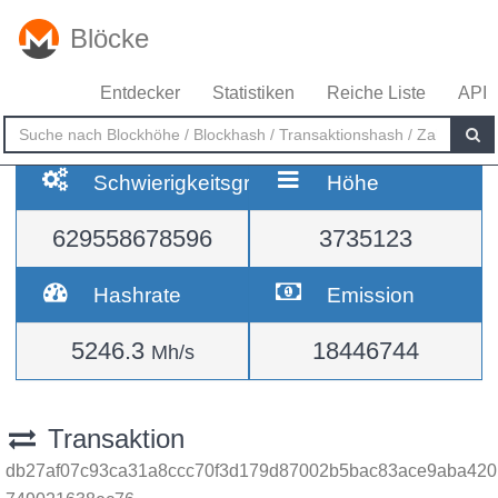
Blöcke
Entdecker
Statistiken
Reiche Liste
API
Schwierigkeitsgrad
Höhe
629558678596
3735123
Hashrate
Emission
5246.3
18446744
Mh/s
Transaktion
db27af07c93ca31a8ccc70f3d179d87002b5bac83ace9aba420