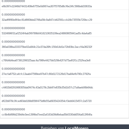
0.000000000000
e6b397e11948d74431408e6755e0d067ea307f5765d8cf6e24fc566bdd33633a
0.000000000000
32adf8f80e8f4ec81d660bbd2766a58c9a847cb62591ccb16b73555b720bcc29
0.000000000000
5324696f31af2524f4ab5f9789b0416210635109ea24860805941ad5c4da4a85
0.000000000000
360a038ba333375be02a944c21e37da39fc150d14d1e72b93bc2accf4a36232f
0.000000000000
c76fd4d4ea67391299325aac4a798fe4427bb529b42f7d75a4f2f1c252fea3e8
0.000000000000
27ecfa8752cafcfc13aab47599ee97b47c80d1172126d17ba84efb790c2792fa
0.000000000000
c4402b8291668305da0f474c43a0178c2bb97e835b35d1b57c27a9aeb06b64dc
0.000000000000
df22b878c0fced93dd168d056f475d6b55a6935424354cf3eb6415457c2a5720
0.000000000000
cc6b4b898d239d4e3ee1399bd7eed2af163d39d6ebad5b0330dd054a613f64fa
Betrieben von
LocalMonero