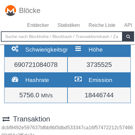
Blöcke
Entdecker
Statistiken
Reiche Liste
API
Schwierigkeitsgrad
Höhe
690721084078
3735525
Hashrate
Emission
5756.0
18446744
Mh/s
Transaktion
dcbf9492e597637bfbb9bf3dbd533347ca16f57472212c57466