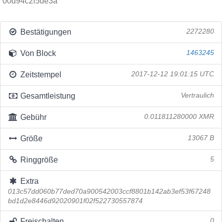
00d94c2f5de3a
Bestätigungen
2272280
Von Block
1463245
Zeitstempel
2017-12-12 19:01:15 UTC
Gesamtleistung
Vertraulich
Gebühr
0.011811280000 XMR
Größe
13067 B
Ringgröße
5
Extra
013c57dd060b77ded70a900542003ccf8801b142ab3ef53f67248
bd1d2e8446d92020901f02f522730557874
Freischalten
0