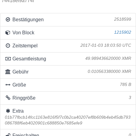
74418ef9a774f
Bestätigungen
2518599
Von Block
1215902
Zeitstempel
2017-01-03 18:03:50 UTC
Gesamtleistung
49.989436620000 XMR
Gebühr
0.010563380000 XMR
Größe
785 B
Ringgröße
3
Extra
01b77fbcb14fcc1163e816f5f7c0b2ca40207ef8b609b4eb45db793
086788f6eb4020901c688850e7685efe9
Freischalten
0