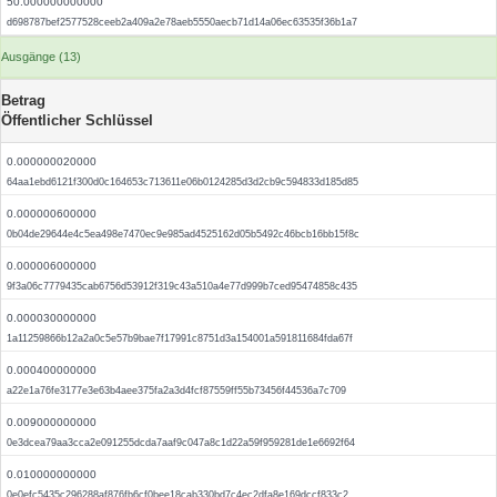
50.000000000000
d698787bef2577528ceeb2a409a2e78aeb5550aecb71d14a06ec63535f36b1a7
Ausgänge (13)
Betrag
Öffentlicher Schlüssel
0.000000020000
64aa1ebd6121f300d0c164653c713611e06b0124285d3d2cb9c594833d185d85
0.000000600000
0b04de29644e4c5ea498e7470ec9e985ad4525162d05b5492c46bcb16bb15f8c
0.000006000000
9f3a06c7779435cab6756d53912f319c43a510a4e77d999b7ced95474858c435
0.000030000000
1a11259866b12a2a0c5e57b9bae7f17991c8751d3a154001a591811684fda67f
0.000400000000
a22e1a76fe3177e3e63b4aee375fa2a3d4fcf87559ff55b73456f44536a7c709
0.009000000000
0e3dcea79aa3cca2e091255dcda7aaf9c047a8c1d22a59f959281de1e6692f64
0.010000000000
0e0efc5435c296288af876fb6cf0bee18cab330bd7c4ec2dfa8e169dccf833c2