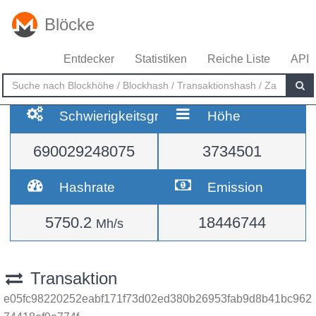
Blöcke
Entdecker
Statistiken
Reiche Liste
API
Schwierigkeitsgrad
Höhe
690029248075
3734501
Hashrate
Emission
5750.2
18446744
Mh/s
Transaktion
e05fc98220252eabf171f73d02ed380b26953fab9d8b41bc962