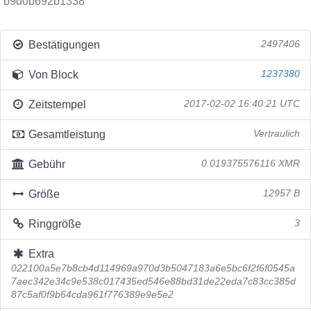
b9d0b692b1338
Bestätigungen
2497406
Von Block
1237380
Zeitstempel
2017-02-02 16:40:21 UTC
Gesamtleistung
Vertraulich
Gebühr
0.019375576116 XMR
Größe
12957 B
Ringgröße
3
Extra
022100a5e7b8cb4d114969a970d3b5047183a6e5bc6f2f6f0545a
7aec342e34c9e538c017435ed546e88bd31de22eda7c83cc385d
87c5af0f9b64cda961f776389e9e5e2