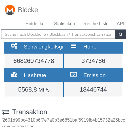
Blöcke
Entdecker
Statistiken
Reiche Liste
API
Schwierigkeitsgrad
Höhe
668260734778
3734786
Hashrate
Emission
5568.8
18446744
Mh/s
Transaktion
f2601d99bc4310b6f7e7a0b3e6851baf5919fb4b15732a25bcc