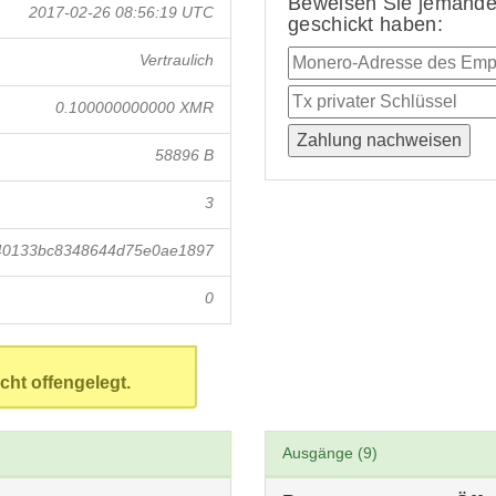
Beweisen Sie jemandem
2017-02-26 08:56:19 UTC
geschickt haben:
Vertraulich
0.100000000000 XMR
58896 B
3
40133bc8348644d75e0ae1897
0
cht offengelegt.
Ausgänge (9)