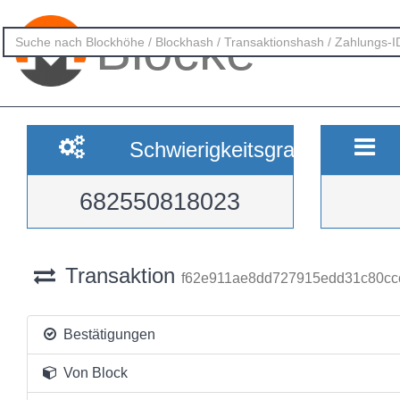
Blöcke
Schwierigkeitsgrad
682550818023
Transaktion
f62e911ae8dd727915edd31c80cc
Bestätigungen
Von Block