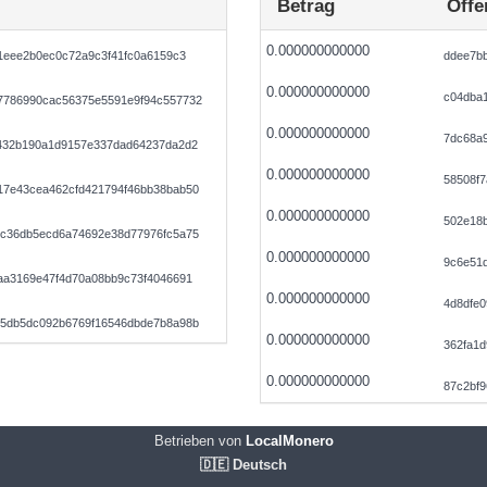
Betrag
Öffe
0.000000000000
1eee2b0ec0c72a9c3f41fc0a6159c3
ddee7b
0.000000000000
c04dba
7786990cac56375e5591e9f94c557732
0.000000000000
7dc68a
432b190a1d9157e337dad64237da2d2
0.000000000000
58508f7
7e43cea462cfd421794f46bb38bab50
0.000000000000
502e18b
c36db5ecd6a74692e38d77976fc5a75
0.000000000000
9c6e51
aa3169e47f4d70a08bb9c73f4046691
0.000000000000
4d8dfe
5db5dc092b6769f16546dbde7b8a98b
0.000000000000
362fa1d
0.000000000000
87c2bf
Betrieben von
LocalMonero
🇩🇪 Deutsch