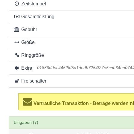
Zeitstempel
Gesamtleistung
Gebühr
Größe
Ringgröße
Extra
01836ddec4452fd5a1dedb7254f27e5cab64ba074
Freischalten
Vertrauliche Transaktion - Beträge werden ni
Eingaben (7)