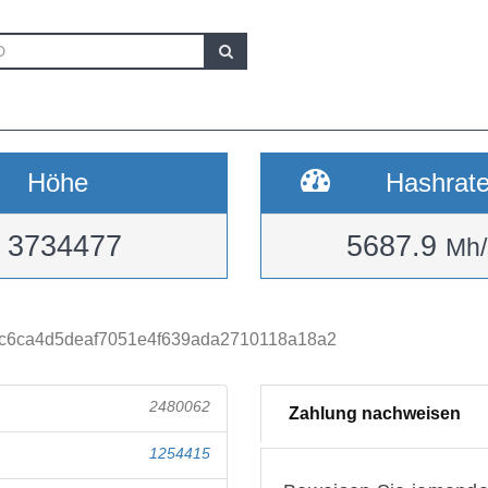
Höhe
Hashrat
3734477
5687.9
Mh/
c6ca4d5deaf7051e4f639ada2710118a18a2
2480062
Zahlung nachweisen
1254415