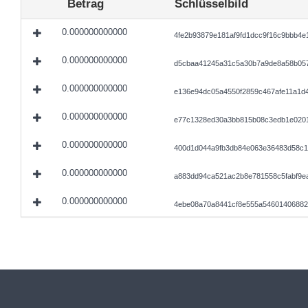
Betrag
Schlüsselbild
0.000000000000
4fe2b93879e181af9fd1dcc9f16c9bbb4e
0.000000000000
d5cbaa41245a31c5a30b7a9de8a58b05
0.000000000000
e136e94dc05a4550f2859c467afe11a1d
0.000000000000
e77c1328ed30a3bb815b08c3edb1e0201
0.000000000000
400d1d044a9fb3db84e063e36483d58c1
0.000000000000
a883dd94ca521ac2b8e781558c5fabf9e
0.000000000000
4ebe08a70a8441cf8e555a54601406882