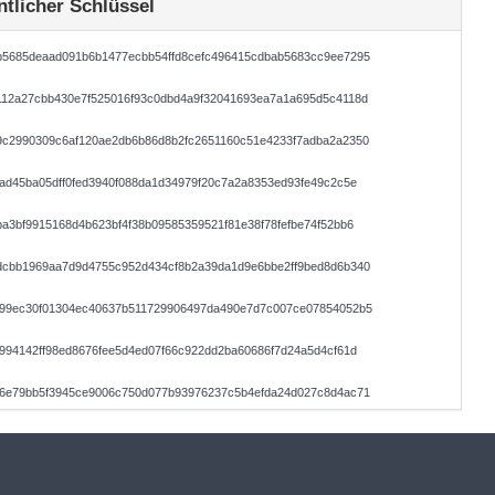
ntlicher Schlüssel
b5685deaad091b6b1477ecbb54ffd8cefc496415cdbab5683cc9ee7295
112a27cbb430e7f525016f93c0dbd4a9f32041693ea7a1a695d5c4118d
9c2990309c6af120ae2db6b86d8b2fc2651160c51e4233f7adba2a2350
ad45ba05dff0fed3940f088da1d34979f20c7a2a8353ed93fe49c2c5e
a3bf9915168d4b623bf4f38b09585359521f81e38f78fefbe74f52bb6
dcbb1969aa7d9d4755c952d434cf8b2a39da1d9e6bbe2ff9bed8d6b340
099ec30f01304ec40637b511729906497da490e7d7c007ce07854052b5
994142ff98ed8676fee5d4ed07f66c922dd2ba60686f7d24a5d4cf61d
96e79bb5f3945ce9006c750d077b93976237c5b4efda24d027c8d4ac71