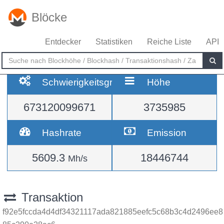
Blöcke
Entdecker
Statistiken
Reiche Liste
API
Schwierigkeitsgrad
Höhe
673120099671
3735985
Hashrate
Emission
5609.3
18446744
Mh/s
Transaktion
f92e5fccda4d4df34321117ada821885eefc5c68b3c4d2496ee8