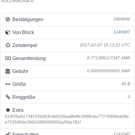
85c290e28ac6
Bestätigungen
2494998
Von Block
1240987
Zeitstempel
2017-02-07 16:13:22 UTC
Gesamtleistung
8.771389217347 XMR
Gebühr
0.000000000000 XMR
Größe
95 B
Ringgröße
0
Extra
014f35e517341550d53c9e610bad8bf9c30ff6cbe77176958cb08e
e715540de39602080000000a265e781f
Freischalten
1241047