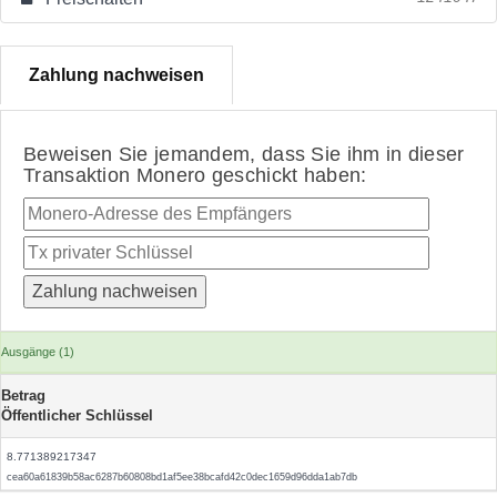
Zahlung nachweisen
Beweisen Sie jemandem, dass Sie ihm in dieser
Transaktion Monero geschickt haben:
Ausgänge (1)
Betrag
Öffentlicher Schlüssel
8.771389217347
cea60a61839b58ac6287b60808bd1af5ee38bcafd42c0dec1659d96dda1ab7db