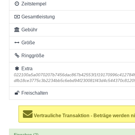
Zeitstempel
Gesamtleistung
Gebühr
Größe
Ringgröße
Extra
022100a5a0070207b7456dac867b42553f1f19170996c412784
dfb18ce3775c3b2234bb5c6ebd94f230081f43d4c544370c8120
Freischalten
Vertrauliche Transaktion - Beträge werden ni
Eingaben (2)