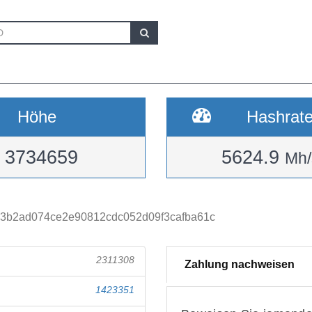
Höhe
Hashrat
3734659
5624.9
Mh/
3b2ad074ce2e90812cdc052d09f3cafba61c
2311308
Zahlung nachweisen
1423351