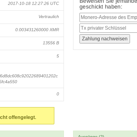
Beweisen Sie jemandem
2017-10-18 12:27:26 UTC
geschickt haben:
Vertraulich
0.003431260000 XMR
13556 B
5
f6d8dc608c92022689401202c
5fc4a550
0
cht offengelegt.
Ausgänge (2)