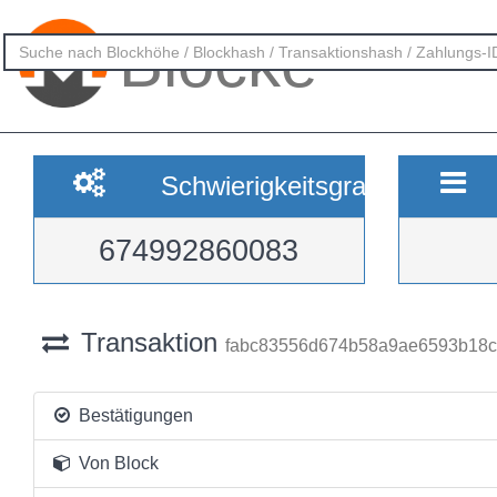
Blöcke
Schwierigkeitsgrad
674992860083
Transaktion
fabc83556d674b58a9ae6593b18c
Bestätigungen
Von Block